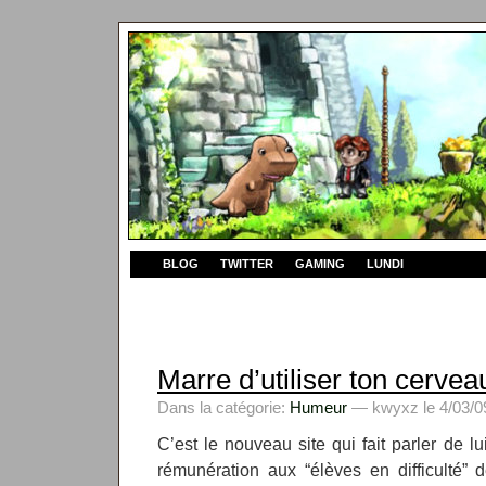
BLOG
TWITTER
GAMING
LUNDI
Marre d’utiliser ton cervea
Dans la catégorie:
Humeur
— kwyxz le 4/03/0
C’est le nouveau site qui fait parler de l
rémunération aux “élèves en difficulté”