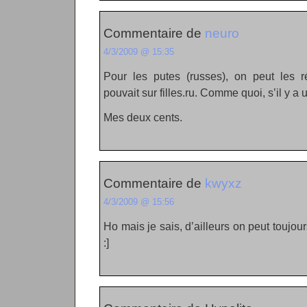
Commentaire de
neuro
4/3/2009 @ 15:35
Pour les putes (russes), on peut les r
pouvait sur filles.ru. Comme quoi, s’il y 
Mes deux cents.
Commentaire de
kwyxz
4/3/2009 @ 15:56
Ho mais je sais, d’ailleurs on peut toujou
:]