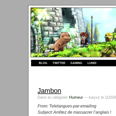
BLOG
TWITTER
GAMING
LUNDI
Jambon
Dans la catégorie:
Humeur
— kwyxz le 11/03/0
From: Telelangues-par-emailing
Subject: Arrêtez de massacrer l’anglais !