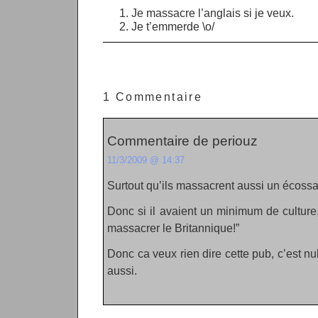
Je massacre l’anglais si je veux.
Je t’emmerde \o/
1 Commentaire
Commentaire de periouz
11/3/2009 @ 14:37
Surtout qu’ils massacrent aussi un écossai
Donc si il avaient un minimum de culture, 
massacrer le Britannique!”
Donc ca veux rien dire cette pub, c’est nu
aussi.