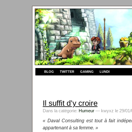
BLOG
TWITTER
GAMING
LUNDI
Il suffit d’y croire
Dans la catégorie:
Humeur
— kwyxz le 29/01/
« Daval Consulting est tout à fait indép
appartenant à sa femme. »