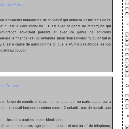
Manuel Menal
ien les valeurs humanistes, de solidarité qui animent les militants de ce
B
e” qu’est le Parti socialiste… C’est avec ce genre de remarques qui
immigration soi-disant parasite et avec ce genre de solutions
rrière le “mange les”, qu’entendre sinon “barrez-vous” ?) qu’on fait le
zy. C’est à cause de gens comme toi que le PS n’a pas abrogé les lois
q ans au pouvoir !
Le_Zouave
C
re forme de mendicité sévie : le mendiant qui ne parle pas et qui a
 où il y a écrit toujours la même chose, 2 enfants, pas de travail, que
D
t, les petits papiers restent identiques.
igolé, un homme assez agé prend le papier et met un n° de téléphone,