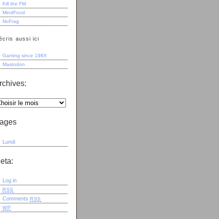
Kill the FM
MindFood
NoFrag
écris aussi ici
Gaming since 198X
Mastodon
rchives:
ages
Lundi
eta:
Log in
RSS
Comments
RSS
WP