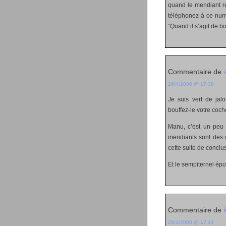
quand le mendiant re
téléphonez à ce numé
“Quand il s’agit de b
Commentaire de
a
26/4/2006 @ 17:38
Je suis vert de jal
bouffez-le votre cocho
Manu, c’est un peu 
mendiants sont des i
cette suite de concl
Et le sempiternel épo
Commentaire de
26/4/2006 @ 17:44