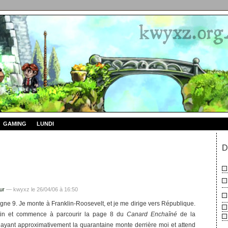
GAMING
LUNDI
D
ur
— kwyxz le 26/04/06 à 16:50
gne 9. Je monte à Franklin-Roosevelt, et je me dirige vers République.
ntin et commence à parcourir la page 8 du
Canard Enchaîné
de la
yant approximativement la quarantaine monte derrière moi et attend