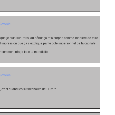
Downie
 que je suis sur Paris, au début ça m’a surpris comme manière de faire.
 l’impression que ça s’explique par le coté impersonnel de la capitale…
oir comment réagir face la mendicité.
Downie
, c’est quand les skrinechoute de Hurd ?