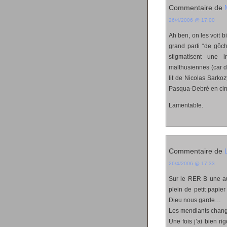
Commentaire de
26/4/2006 @ 17:00
Ah ben, on les voit b
grand parti “de gôch
stigmatisent une 
malthusiennes (car de
lit de Nicolas Sarko
Pasqua-Debré en cin
Lamentable.
Commentaire de
26/4/2006 @ 17:33
Sur le RER B une aut
plein de petit papier
Dieu nous garde…
Les mendiants changen
Une fois j’ai bien r