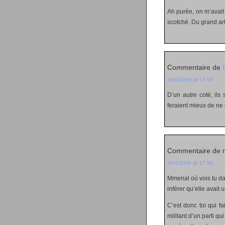
Ah purée, on m’avait 
scotché. Du grand art
Commentaire de
26/4/2006 @ 17:58
D’un autre coté, ils
feraient mieux de ne 
Commentaire de r
26/4/2006 @ 17:59
Mmenal où vois tu da
inférer qu’elle avait
C’est donc toi qui f
militant d’un parti q