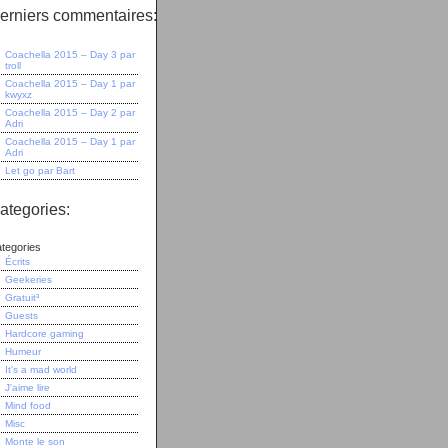
erniers commentaires:
Coachella 2015 – Day 3
par
troll
Coachella 2015 – Day 1
par
kwyxz
Coachella 2015 – Day 2
par
Adri
Coachella 2015 – Day 1
par
Adri
Let go
par
Bart
ategories:
tegories
Écrits
Geekeries
Gratuit³
Guests
Hardcore gaming
Humeur
It's a mad world
J'aime lire
Mind food
Misc
Monte le son