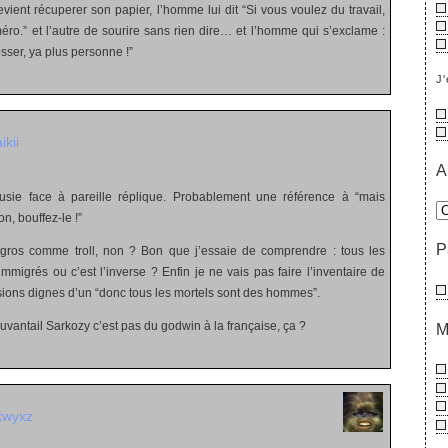
vient récuperer son papier, l’homme lui dit “Si vous voulez du travail,
ro.” et l’autre de sourire sans rien dire… et l’homme qui s’exclame :
osser, ya plus personne !”
J'
ikii
A
ousie face à pareille réplique. Probablement une référence à “mais
n, bouffez-le !”
P
gros comme troll, non ? Bon que j’essaie de comprendre : tous les
mmigrés ou c’est l’inverse ? Enfin je ne vais pas faire l’inventaire de
usions dignes d’un “donc tous les mortels sont des hommes”.
uvantail Sarkozy c’est pas du godwin à la française, ça ?
M
kwyxz