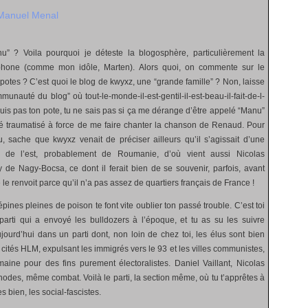
Manuel Menal
anu” ? Voila pourquoi je déteste la blogosphère, particulièrement la
phone (comme mon idôle, Marten). Alors quoi, on commente sur le
potes ? C’est quoi le blog de kwyxz, une “grande famille” ? Non, laisse
munauté du blog” où tout-le-monde-il-est-gentil-il-est-beau-il-fait-de-l-
uis pas ton pote, tu ne sais pas si ça me dérange d’être appelé “Manu”
été traumatisé à force de me faire chanter la chanson de Renaud. Pour
 sache que kwyxz venait de préciser ailleurs qu’il s’agissait d’une
 de l’est, probablement de Roumanie, d’où vient aussi Nicolas
de Nagy-Bocsa, ce dont il ferait bien de se souvenir, parfois, avant
le renvoit parce qu’il n’a pas assez de quartiers français de France !
épines pleines de poison te font vite oublier ton passé trouble. C’est toi
 parti qui a envoyé les bulldozers à l’époque, et tu as su les suivre
ujourd’hui dans un parti dont, non loin de chez toi, les élus sont bien
 cités HLM, expulsant les immigrés vers le 93 et les villes communistes,
aine pour des fins purement électoralistes. Daniel Vaillant, Nicolas
des, même combat. Voilà le parti, la section même, où tu t’apprêtes à
es bien, les social-fascistes.