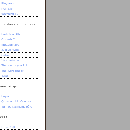
Playskool
Pol fiction
Watching TV
logs dans le désordre
Fuck You Billy
Got milk ?
Intraordinaire
Just Be Wise
Sskizo
Stochastique
The further you fall
The Wordslinger
Tyran
omic strips
Lapin !
Questionable Content
Tu mourras moins bête
ivers
GameKult