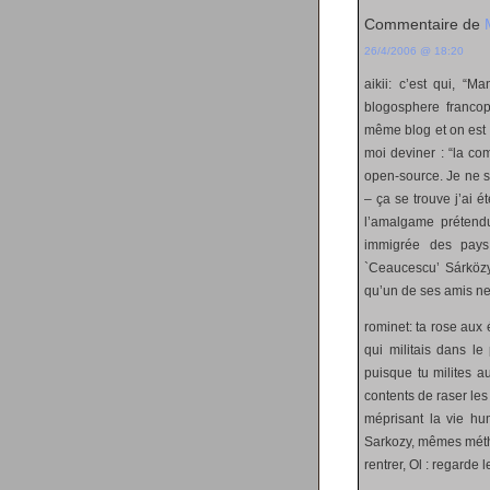
Commentaire de
26/4/2006 @ 18:20
aikii: c’est qui, “M
blogosphere franco
même blog et on est 
moi deviner : “la com
open-source. Je ne s
– ça se trouve j’ai 
l’amalgame prétendu,
immigrée des pays
`Ceaucescu’ Sárközy 
qu’un de ses amis ne 
rominet: ta rose aux 
qui militais dans le
puisque tu milites a
contents de raser les
méprisant la vie hum
Sarkozy, mêmes métho
rentrer, Ol : regarde l