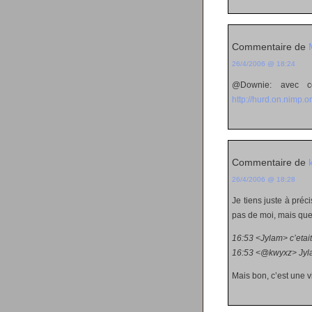
Commentaire de
26/4/2006 @ 18:24
@Downie: avec 
http://hurd.on.nimp.o
Commentaire de
26/4/2006 @ 18:28
Je tiens juste à préc
pas de moi, mais que
16:53 <Jylam> c’etait
16:53 <@kwyxz> Jyla
Mais bon, c’est une v