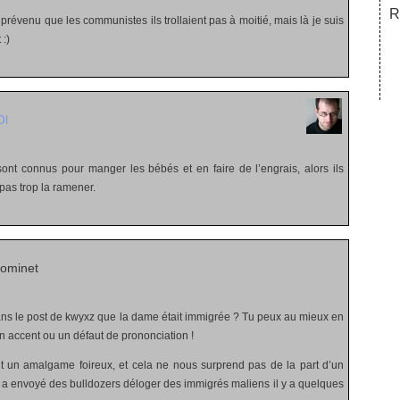
R
prévenu que les communistes ils trollaient pas à moitié, mais là je suis
 :)
Ol
 sont connus pour manger les bébés et en faire de l’engrais, alors ils
pas trop la ramener.
ominet
ns le post de kwyxz que la dame était immigrée ? Tu peux au mieux en
 un accent ou un défaut de prononciation !
ait un amalgame foireux, et cela ne nous surprend pas de la part d’un
ui a envoyé des bulldozers déloger des immigrés maliens il y a quelques