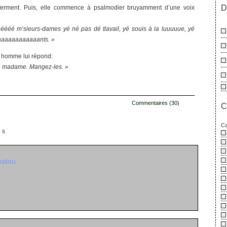
D
eferment. Puis, elle commence à psalmodier bruyamment d’une voix
éééé m’sieurs-dames yé né pas dé tlavail, yé souis à la luuuuue, yé
aaaaaaaaaaaaants. »
 homme lui répond:
, madame. Mangez-les. »
Commentaires (30)
C
Ca
es
batou