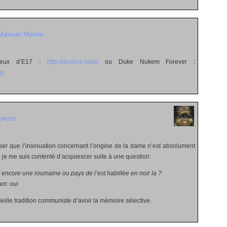
Manuel Menal
ceux d’E17 :
http://dindinx.net/e/
ou Duke Nukem Forever :
rg
kwyxz
iser que l’insinuation concernant l’origine de la dame n’est absolument
 je me suis contenté d’acquiescer suite à une question:
 encore une roumaine ou pays de l’est habillée en noir la ?
m: oui
ieille tradition communiste d’avoir la mémoire sélective.