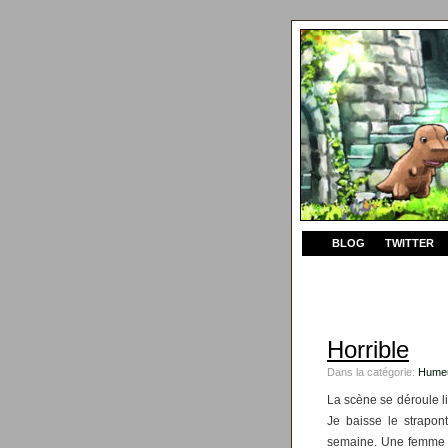
BLOG
TWITTER
Horrible
Dans la catégorie:
Hume
La scène se déroule li
Je baisse le strapo
semaine. Une femme a