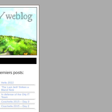
erniers posts:
Hello 2022
‘The Last Jedi’ Strikes a
Bland Note
In defense of the Orly IT
Team
Coachella 2015 – Day 3
Coachella 2015 – Day 2