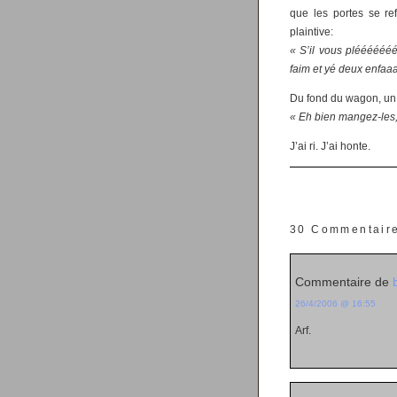
que les portes se r
plaintive:
« S’il vous plééééééé
faim et yé deux enfa
Du fond du wagon, un
« Eh bien mangez-les
J’ai ri. J’ai honte.
30 Commentair
Commentaire de
26/4/2006 @ 16:55
Arf.