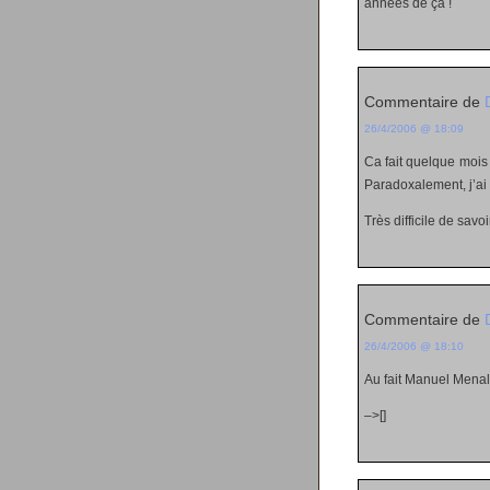
années de ça !
Commentaire de
26/4/2006 @ 18:09
Ca fait quelque mois
Paradoxalement, j’ai
Très difficile de sav
Commentaire de
26/4/2006 @ 18:10
Au fait Manuel Menal
–>[]