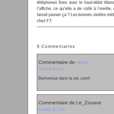
téléphones fixes avec le haut-débit Wan
l’affiche, ce qu’elle a de collé à l’oreill
laissé passer ça ? Les bonnes vieilles mé
chez FT.
9 Commentaires
Commentaire de
neuro
3/6/2005 @ 10:32
Bienvenue dans la vie .con©
Commentaire de Le_Zouave
3/6/2005 @ 11:19