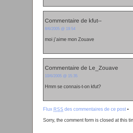
Commentaire de kfut--
8/6/2005 @ 19:54
moi j’aime mon Zouave
Commentaire de Le_Zouave
10/6/2005 @ 15:35
Hmm se connais-t-on kfut?
Flux
des commentaires de ce post
•
RSS
Sorry, the comment form is closed at this ti