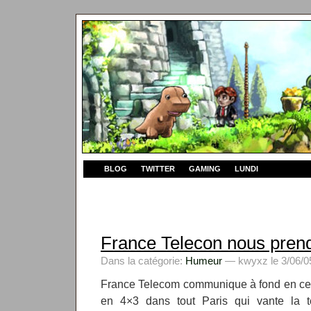
BLOG
TWITTER
GAMING
LUNDI
France Telecon nous pren
Dans la catégorie:
Humeur
— kwyxz le 3/06/0
France Telecom communique à fond en ce 
en 4×3 dans tout Paris qui vante la té