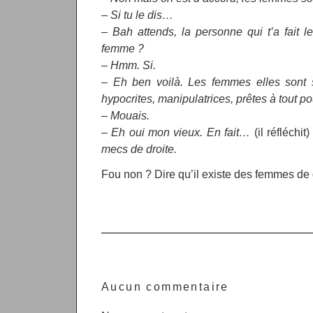
– Si tu le dis…
– Bah attends, la personne qui t’a fait le
femme ?
– Hmm. Si.
– Eh ben voilà. Les femmes elles sont 
hypocrites, manipulatrices, prêtes à tout pour
– Mouais.
– Eh oui mon vieux. En fait…
(il réfléchit)
mecs de droite.
Fou non ? Dire qu’il existe des femmes de 
Si avec un post comme ça je ne me bo
outragés, je ne sais plus quoi inventer.
Aucun commentaire