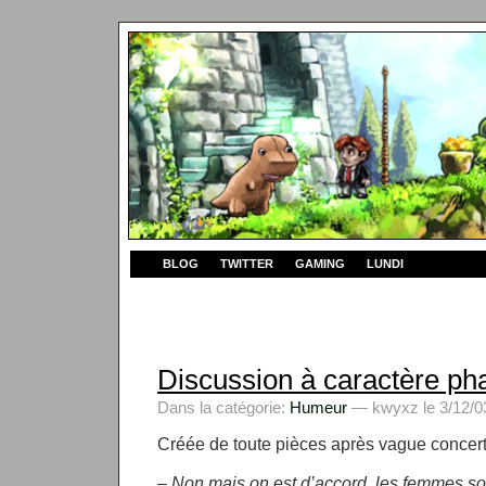
BLOG
TWITTER
GAMING
LUNDI
Discussion à caractère pha
Dans la catégorie:
Humeur
— kwyxz le 3/12/03
Créée de toute pièces après vague concert
– Non mais on est d’accord, les femmes son