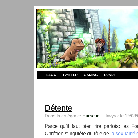
BLOG
TWITTER
GAMING
LUNDI
Détente
Dans la catégorie:
Humeur
— kwyxz le 19/08/
Parce qu’il faut bien rire parfois: les 
Chrétien s’inquiète du rôle de
la sexualité