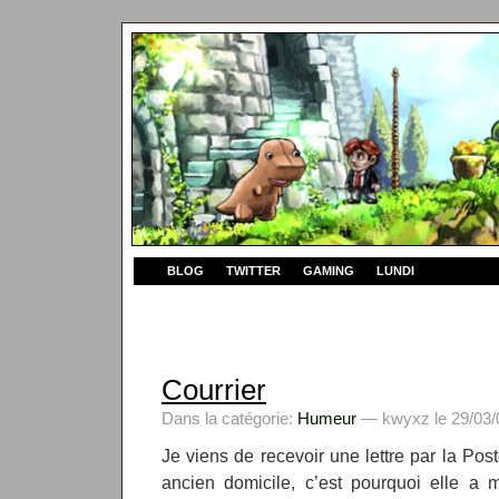
BLOG
TWITTER
GAMING
LUNDI
Courrier
Dans la catégorie:
Humeur
— kwyxz le 29/03/
Je viens de recevoir une lettre par la Pos
ancien domicile, c’est pourquoi elle 