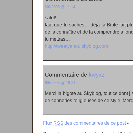
6/6/2005 @ 11:14
salut!
faut que tu saches… déjà la Bible fait p
de la connaître et de la comprendre à fo
tu mettras…
http://tweetyanou.skyblog.com
Commentaire de
kwyxz
6/6/2005 @ 19:31
Merci la bigote au Skyblog, tout ce dont j
de conneries religieuses de ce style. Merci
Flux
des commentaires de ce post
•
RSS