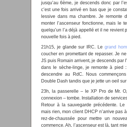
jusqu’au 6ème, je descends donc par l’e
c’est une fois arrivé en bas que je consta
lessive dans ma chambre. Je remonte don
monter l’ascenseur fonctionne, mais le 
quelqu’un l’a déjà appellé et il ne revien
nouvelle fois à pied.
21h15, je glande sur IRC. Le
grand ho
coucher en promettant de repasser. Je ne l
JS puis Romain arrivent, je descends par l’
dans le sèche-linge, je remonte à pied 
descendre au RdC. Nous commençons u
Double Dash tandis que je jette un oeil sur
23h, la passerelle – le XP Pro de Mr. O,
connexion – tombe. Installation de service
Retour à la sauvegarde précédente. Le p
mais rien, mon client DHCP n’arrive pas à
rez-de-chaussée pour mettre un nouve
commence. Ah, l’ascenseur est là, tant mie