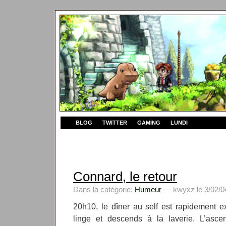
BLOG
TWITTER
GAMING
LUNDI
Connard, le retour
Dans la catégorie:
Humeur
— kwyxz le 3/02/0
20h10, le dîner au self est rapidement e
linge et descends à la laverie. L’asc