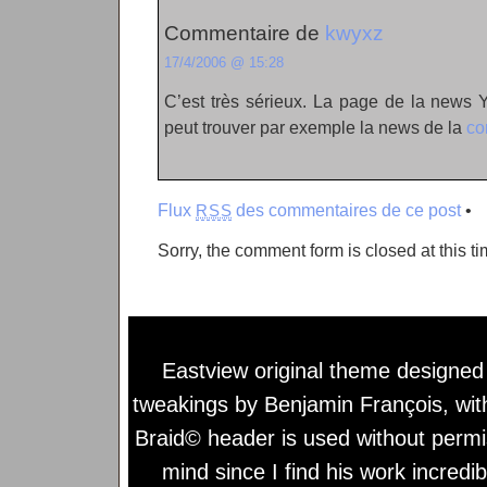
Commentaire de
kwyxz
17/4/2006 @ 15:28
C’est très sérieux. La page de la news 
peut trouver par exemple la news de la
co
Flux
des commentaires de ce post
•
RSS
Sorry, the comment form is closed at this ti
Eastview original theme designe
tweakings by
Benjamin François
, wi
Braid© header is used without permi
mind since I find his work incredib