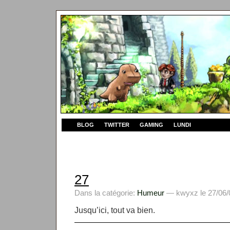
BLOG
TWITTER
GAMING
LUNDI
27
Dans la catégorie:
Humeur
— kwyxz le 27/06/
Jusqu’ici, tout va bien.