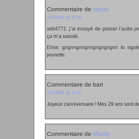
Commentaire de
kwyxz
27/6/2007 @ 17:59
seb4771: j’ai essayé de passer l’autre jo
ça m’a saoulé.
Elise: gngnngnngnngngngngnn tu rigoler
jeunette.
Commentaire de bart
27/6/2007 @ 19:32
Joyeux zanniversaire ! Mes 29 ans sont de 
Commentaire de
Missty