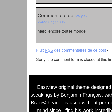
Commentaire de
kwyxz
29/6/2007 @ 10:19
Merci encore tout le monde !
Flux
des commentaires de ce post
•
RSS
Sorry, the comment form is closed at this ti
Eastview original theme designe
tweakings by
Benjamin François
, wi
Braid© header is used without permi
mind since I find his work incredib