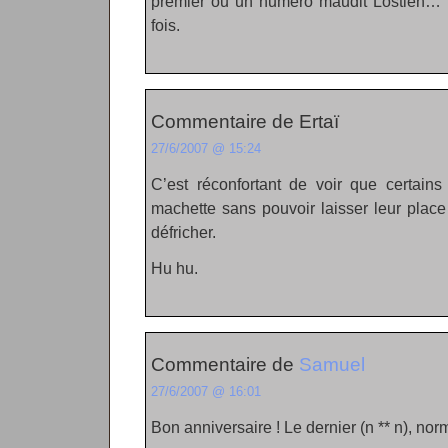
premier ou un numéro maudit Lostien… T
fois.
Commentaire de Ertaï
27/6/2007 @ 15:24
C’est réconfortant de voir que certains
machette sans pouvoir laisser leur place
défricher.
Hu hu.
Commentaire de
Samuel
27/6/2007 @ 16:01
Bon anniversaire ! Le dernier (n ** n), no