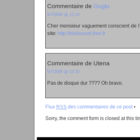
Commentaire de
Guglu
5/7/2005 @ 12:24
Cher monsieur vaguement conscient de l’e
site:
http://blairounet.free.fr
Commentaire de Utena
5/7/2005 @ 13:22
Pas de disque dur ???? Oh bravo.
Flux
des commentaires de ce post
•
RSS
Sorry, the comment form is closed at this ti