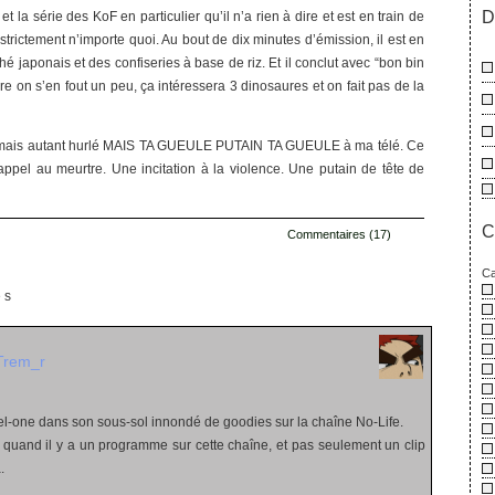
D
 la série des KoF en particulier qu’il n’a rien à dire et est en train de
trictement n’importe quoi. Au bout de dix minutes d’émission, il est en
hé japonais et des confiseries à base de riz. Et il conclut avec “bon bin
ère on s’en fout un peu, ça intéressera 3 dinosaures et on fait pas de la
 jamais autant hurlé MAIS TA GUEULE PUTAIN TA GUEULE à ma télé. Ce
 appel au meurtre. Une incitation à la violence. Une putain de tête de
C
Commentaires (17)
Ca
es
Trem_r
vel-one dans son sous-sol innondé de goodies sur la chaîne No-Life.
ir quand il y a un programme sur cette chaîne, et pas seulement un clip
.