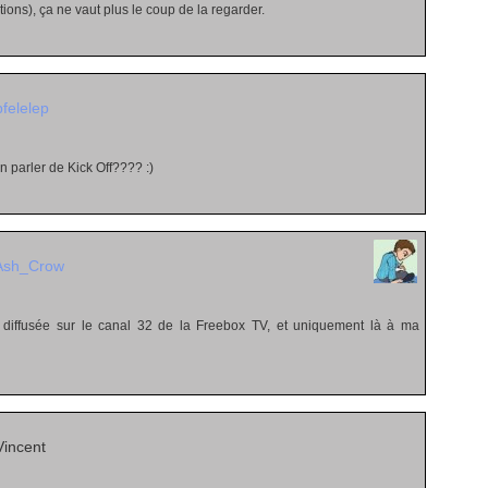
tions), ça ne vaut plus le coup de la regarder.
pfelelep
n parler de Kick Off???? :)
Ash_Crow
t diffusée sur le canal 32 de la Freebox TV, et uniquement là à ma
incent