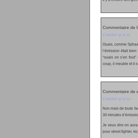
Commentaire de 
17/8/2007 @ 11:32
Ouais, comme Sphax
l’émission était bien
“ouais on s’en fout”
coup, il meuble et il 
Commentaire de w
17/8/2007 @ 12:14
Non mais de toute faço
30 minutes d’émission 
Je veux dire on aura
pour street fighter, k