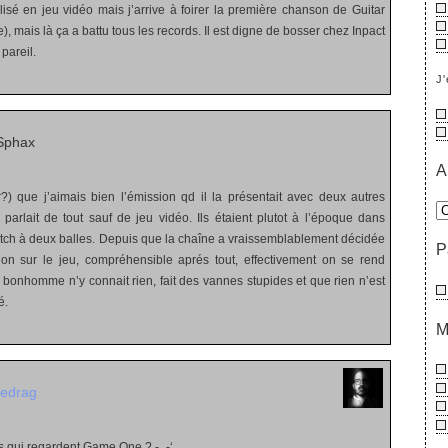
lisé en jeu vidéo mais j’arrive à foirer la première chanson de Guitar
), mais là ça a battu tous les records. Il est digne de bosser chez Inpact
 pareil.
J'
Sphax
A
?) que j’aimais bien l’émission qd il la présentait avec deux autres
parlait de tout sauf de jeu vidéo. Ils étaient plutot à l’époque dans
etch à deux balles. Depuis que la chaîne a vraissemblablement décidée
P
ion sur le jeu, compréhensible aprés tout, effectivement on se rend
bonhomme n’y connait rien, fait des vannes stupides et que rien n’est
é.
M
redrag
ns qui regardent Game One ? -_-‘