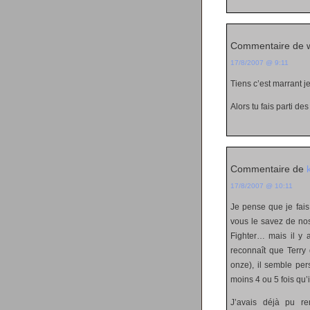
Commentaire de w
17/8/2007 @ 9:11
Tiens c’est marrant je
Alors tu fais parti des
Commentaire de
17/8/2007 @ 10:11
Je pense que je fais p
vous le savez de no
Fighter… mais il y 
reconnaît que Terry 
onze), il semble persu
moins 4 ou 5 fois qu’il
J’avais déjà pu re