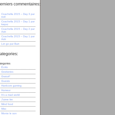
erniers commentaires:
Coachella 2015 – Day 3
par
troll
Coachella 2015 – Day 1
par
kwyxz
Coachella 2015 – Day 2
par
Adri
Coachella 2015 – Day 1
par
Adri
Let go
par
Bart
ategories:
tegories
Écrits
Geekeries
Gratuit³
Guests
Hardcore gaming
Humeur
It's a mad world
J'aime lire
Mind food
Misc
Monte le son