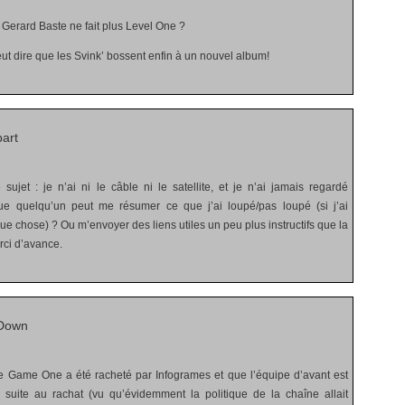
 Gerard Baste ne fait plus Level One ?
ut dire que les Svink’ bossent enfin à un nouvel album!
art
 sujet : je n’ai ni le câble ni le satellite, et je n’ai jamais regardé
e quelqu’un peut me résumer ce que j’ai loupé/pas loupé (si j’ai
e chose) ? Ou m’envoyer des liens utiles un peu plus instructifs que la
ci d’avance.
 Down
 Game One a été racheté par Infogrames et que l’équipe d’avant est
 suite au rachat (vu qu’évidemment la politique de la chaîne allait