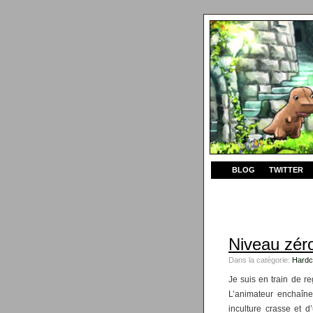
BLOG
TWITTER
Niveau zér
Dans la catégorie:
Hardc
Je suis en train de r
L’animateur enchaîne
inculture crasse et d