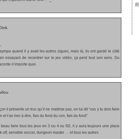
R
Oink
,
 sympa quand il y avait les autres zigues, mais là, ils ont gardé le côté
 en essayant de recentrer sur le jeu vidéo, ça perd tout son sens. Du
raconte n’importe quoi.
ilou
n il présente un truc qu’il ne maitrise pas, on lui dit “vas y tu dois faire
et t’as rien à dire, fais du fond du con, fais du fond”.
 beau faire tous les jeux en 3 ou 4 ou 5D, il y aura toujours une place
ick off, sensible soccer, dungeon master … et tous les autres.