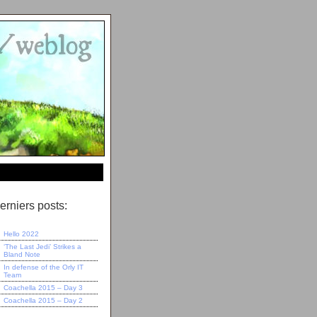
erniers posts:
Hello 2022
‘The Last Jedi’ Strikes a
Bland Note
In defense of the Orly IT
Team
Coachella 2015 – Day 3
Coachella 2015 – Day 2