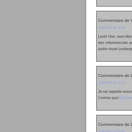
Commentaire de V
17/8/2007 @ 14:26
Level One, sans Marc
des infommercials po
audio-visuel (underg
Commentaire de 
17/8/2007 @ 15:10
Je me rappelle encor
Comme quoi
http://e
Commentaire de 
17/8/2007 @ 16:58