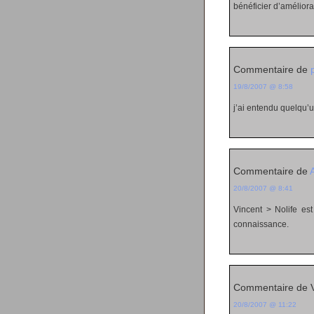
bénéficier d’améliora
Commentaire de
19/8/2007 @ 8:58
j’ai entendu quelqu’u
Commentaire de
20/8/2007 @ 8:41
Vincent > Nolife es
connaissance.
Commentaire de V
20/8/2007 @ 11:22