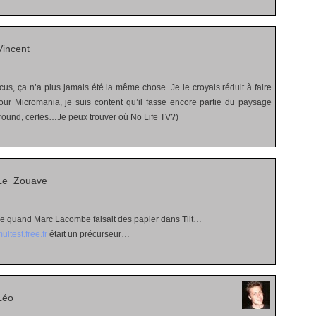
incent
us, ça n’a plus jamais été la même chose. Je le croyais réduit à faire
ur Micromania, je suis content qu’il fasse encore partie du paysage
round, certes…Je peux trouver où No Life TV?)
Le_Zouave
e quand Marc Lacombe faisait des papier dans Tilt…
multest.free.fr
était un précurseur…
Léo