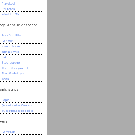
Playskool
Pol fiction
Watching TV
logs dans le désordre
Fuck You Billy
Got milk ?
Intraordinaire
Just Be Wise
Sskizo
Stochastique
The further you fall
The Wordslinger
Tyran
omic strips
Lapin !
Questionable Content
Tu mourras moins bête
ivers
GameKult