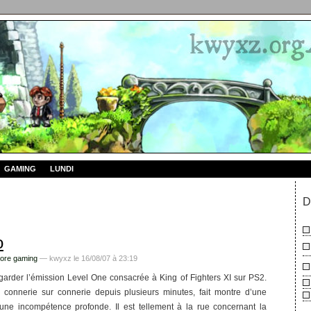
GAMING
LUNDI
D
o
ore gaming
— kwyxz le 16/08/07 à 23:19
egarder l’émission Level One consacrée à King of Fighters XI sur PS2.
 connerie sur connerie depuis plusieurs minutes, fait montre d’une
’une incompétence profonde. Il est tellement à la rue concernant la