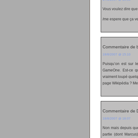
Vous voulez dire que
/me espere que ça ve
Commentaire de b
18/8/2007 @ 15:10
Puisqu’on est sur le
GameOne. Est-ce qu
vraiment loupé quelqu
page Wikipédia ? Mer
Commentaire de
18/8/2007 @ 18:07
Non mais depuis que
partie (dont Marcus)