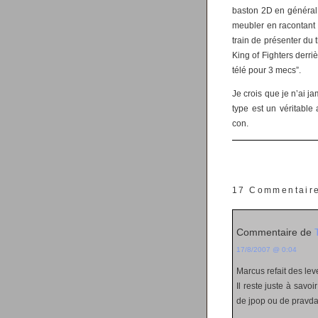
baston 2D en général et
meubler en racontant s
train de présenter du t
King of Fighters derri
télé pour 3 mecs”.
Je crois que je n’ai
type est un véritable
con.
17 Commentair
Commentaire de
17/8/2007 @ 0:04
Marcus refait des le
Il reste juste à savo
de jpop ou de pravda