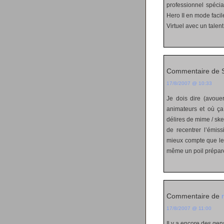
professionnel spécia
Hero II en mode facile
Virtuel avec un talent
Commentaire de 
17/8/2007 @ 10:33
Je dois dire (avouer
animateurs et où ça 
délires de mime / sk
de recentrer l’émiss
mieux compte que le 
même un poil prépar
Commentaire de
17/8/2007 @ 11:00
Il y a encore des ge