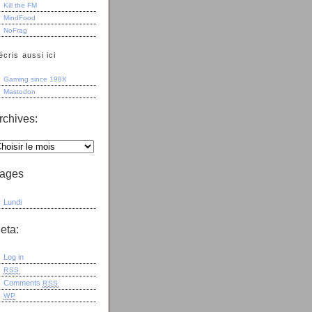
Kill the FM
MindFood
NoFrag
écris aussi ici
Gaming since 198X
Mastodon
rchives:
ages
Lundi
eta:
Log in
RSS
Comments
RSS
WP