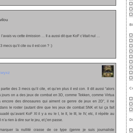
ilou
B
 l’avais vu cette émission … Il a aussi dit que KoF c’était nul …
 3 mecs qu’il cite ou il est con ? :)
kwyxz
C
artie des 3 mecs qu’il cite, et qu’en plus il est con. Il dit aussi “alors
s jours on a des jeux de combat en 3D, comme Tekken, comme Virtua
a encore des dinosaures qui aiment ce genre de jeux en 2D”, il ne
dans le roster (autant dire que les jeux de combat SNK et lui ça fait
adé qu’avant KoF XI il y a eu le I, le II, le III, le IV, etc, il répète au
D
 n’a rien à dire sur le jeu, et j’en passe.
marquer la nullité crasse de ce type (genre je suis journaliste