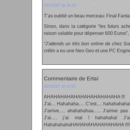
25/3/2007 @ 20:33
T’as oublié un beau morceau: Final Fanta
Sinon, dans la catégorie “les futurs ac
raison valable pour dépenser 600 Euros”,
“J’attends un très bon online de chez So
crétin a eu une Neo Geo et une PC Engi
Commentaire de Ertaï
26/3/2007 @ 15:03
AHAHAHAHAHAHAHAHAHAHAHA !!!
J’ai… Hahahaha…. C’est…. hahahahah
J’arrive…. ahahahahaa….. J’arrive pa
J’ai…. j’ai mal ! hahahaha! J’a
HahahahahaHAHAHAHAHAHAHAHA !!!!