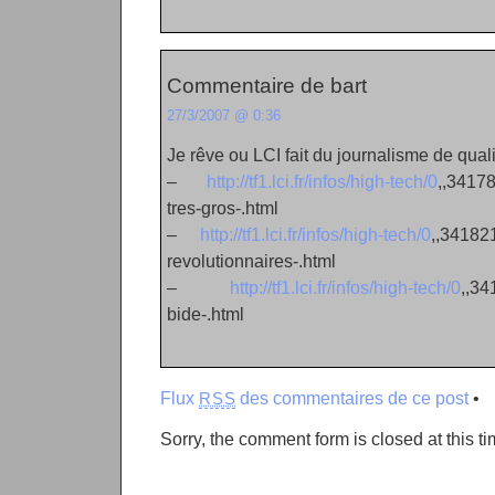
Commentaire de bart
27/3/2007 @ 0:36
Je rêve ou LCI fait du journalisme de quali
–
http://tf1.lci.fr/infos/high-tech/0
,,34178
tres-gros-.html
–
http://tf1.lci.fr/infos/high-tech/0
,,34182
revolutionnaires-.html
–
http://tf1.lci.fr/infos/high-tech/0
,,34
bide-.html
Flux
des commentaires de ce post
•
RSS
Sorry, the comment form is closed at this ti