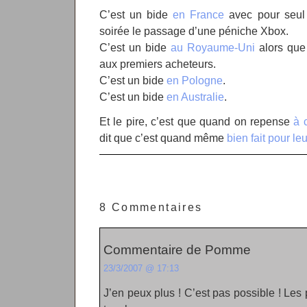
C’est un bide
en France
avec pour seul
soirée le passage d’une péniche Xbox.
C’est un bide
au Royaume-Uni
alors qu
aux premiers acheteurs.
C’est un bide
en Pologne
.
C’est un bide
en Australie
.
Et le pire, c’est que quand on repense
à 
dit que c’est quand même
bien fait pour le
8 Commentaires
Commentaire de Pomme
23/3/2007 @ 17:13
J’en peux plus ! C’est pas possible ! Le