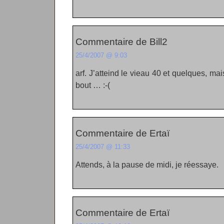
Commentaire de Bill2
25/4/2007 @ 9:03
arf. J’atteind le vieau 40 et quelques, mai
bout … :-(
Commentaire de Ertaï
25/4/2007 @ 11:33
Attends, à la pause de midi, je réessaye.
Commentaire de Ertaï