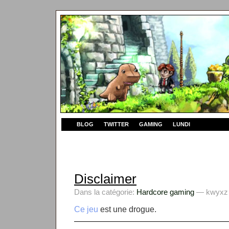
BLOG
TWITTER
GAMING
LUNDI
Disclaimer
Dans la catégorie:
Hardcore gaming
— kwyxz l
Ce jeu
est une drogue.