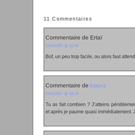
11 Commentaires
Commentaire de Ertaï
24/4/2007 @ 11:52
Bof, un peu trop facile, ou alors faut att
Commentaire de
kwyxz
24/4/2007 @ 14:23
Tu as fait combien ? J’atteins péniblem
et après je paume quasi immédiatement. Je