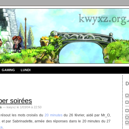
GAMING
LUNDI
D
per soirées
s
— kwyxz le 1/03/04 à 22:50
résout les mots croisés du
20 minutes
du 26 février, aidé par Mr_O,
 et par Sabrinadette, armée des réponses dans le 20 minutes du 27
ça
.