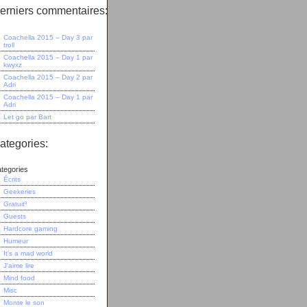
erniers commentaires:
Coachella 2015 – Day 3
par
troll
Coachella 2015 – Day 1
par
kwyxz
Coachella 2015 – Day 2
par
Adri
Coachella 2015 – Day 1
par
Adri
Let go
par
Bart
ategories:
tegories
Écrits
Geekeries
Gratuit³
Guests
Hardcore gaming
Humeur
It's a mad world
J'aime lire
Mind food
Misc
Monte le son