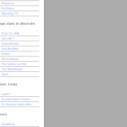
Playskool
Pol fiction
Watching TV
logs dans le désordre
Fuck You Billy
Got milk ?
Intraordinaire
Just Be Wise
Sskizo
Stochastique
The further you fall
The Wordslinger
Tyran
omic strips
Lapin !
Questionable Content
Tu mourras moins bête
ivers
GameKult