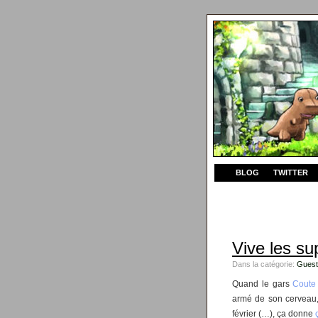
BLOG
TWITTER
Vive les su
Dans la catégorie:
Guest
Quand le gars
Coute
armé de son cerveau,
février (…), ça donne