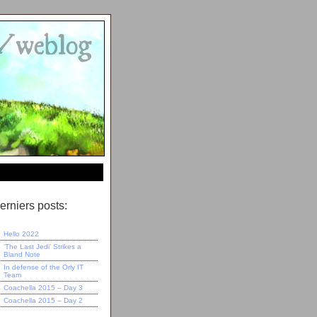
erniers posts:
Hello 2022
‘The Last Jedi’ Strikes a
Bland Note
In defense of the Orly IT
Team
Coachella 2015 – Day 3
Coachella 2015 – Day 2