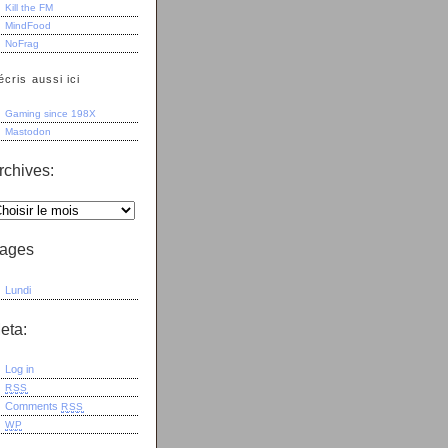
Kill the FM
MindFood
NoFrag
écris aussi ici
Gaming since 198X
Mastodon
rchives:
ages
Lundi
eta:
Log in
RSS
Comments
RSS
WP