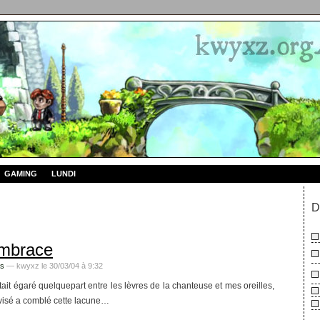
GAMING
LUNDI
D
Embrace
s
— kwyxz le 30/03/04 à 9:32
it égaré quelquepart entre les lèvres de la chanteuse et mes oreilles,
visé a comblé cette lacune…