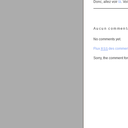
Donc, allez voir
là
. Vo
Aucun comment
No comments yet.
Flux
des comment
RSS
Sorry, the comment form