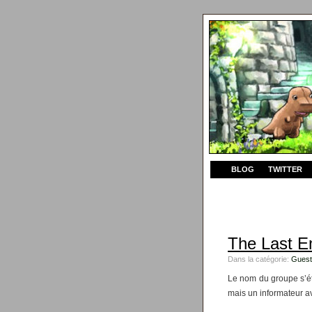
BLOG
TWITTER
The Last 
Dans la catégorie:
Guest
Le nom du groupe s’éta
mais un informateur a