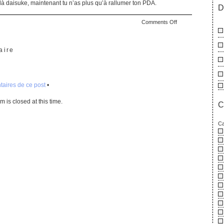
ilà daisuke, maintenant tu n’as plus qu’à rallumer ton PDA.
D
on
Comments Off
The
Last
Embrace
aire
aires de ce post
•
 is closed at this time.
C
Ca