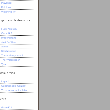
Playskool
Pol fiction
Watching TV
logs dans le désordre
Fuck You Billy
Got milk ?
Intraordinaire
Just Be Wise
Sskizo
Stochastique
The further you fall
The Wordslinger
Tyran
omic strips
Lapin !
Questionable Content
Tu mourras moins bête
ivers
GameKult