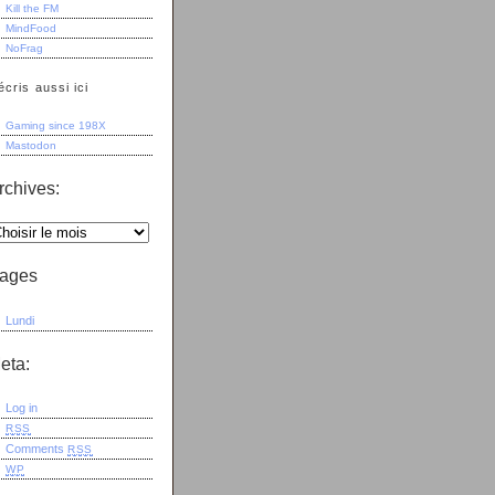
Kill the FM
MindFood
NoFrag
écris aussi ici
Gaming since 198X
Mastodon
rchives:
ages
Lundi
eta:
Log in
RSS
Comments
RSS
WP