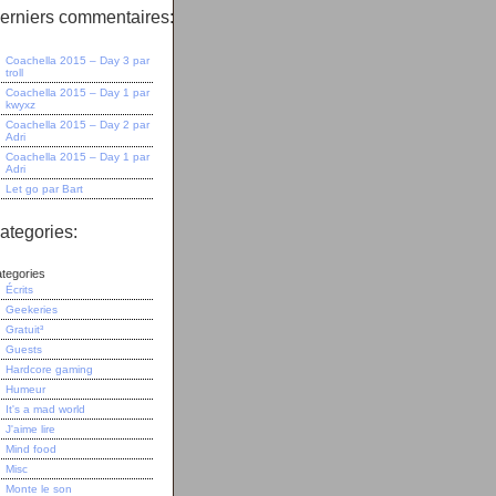
erniers commentaires:
Coachella 2015 – Day 3
par
troll
Coachella 2015 – Day 1
par
kwyxz
Coachella 2015 – Day 2
par
Adri
Coachella 2015 – Day 1
par
Adri
Let go
par
Bart
ategories:
tegories
Écrits
Geekeries
Gratuit³
Guests
Hardcore gaming
Humeur
It's a mad world
J'aime lire
Mind food
Misc
Monte le son