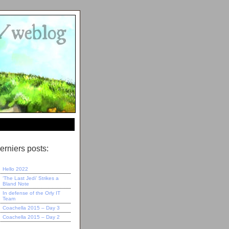
erniers posts:
Hello 2022
‘The Last Jedi’ Strikes a
Bland Note
In defense of the Orly IT
Team
Coachella 2015 – Day 3
Coachella 2015 – Day 2