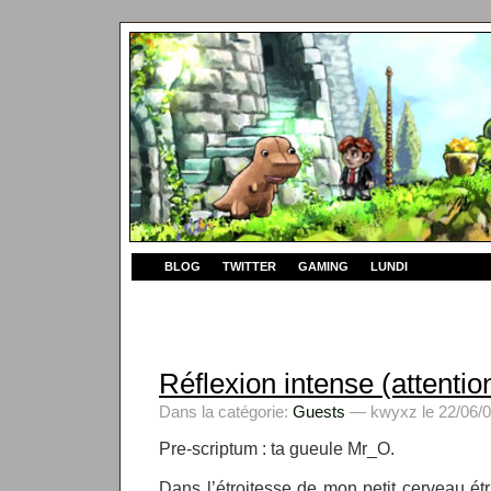
BLOG
TWITTER
GAMING
LUNDI
Réflexion intense (attention
Dans la catégorie:
Guests
— kwyxz le 22/06/0
Pre-scriptum : ta gueule Mr_O.
Dans l’étroitesse de mon petit cerveau étri