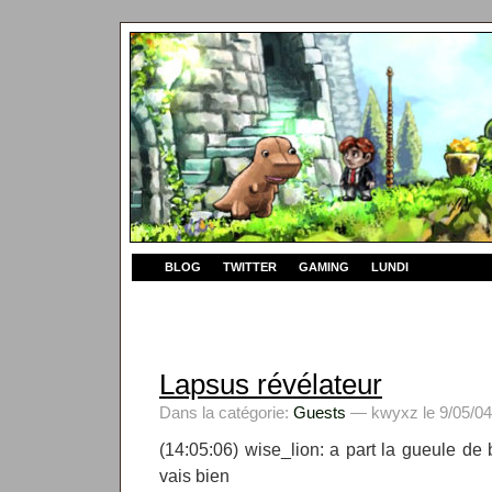
BLOG
TWITTER
GAMING
LUNDI
Lapsus révélateur
Dans la catégorie:
Guests
— kwyxz le 9/05/04
(14:05:06) wise_lion: a part la gueule de
vais bien