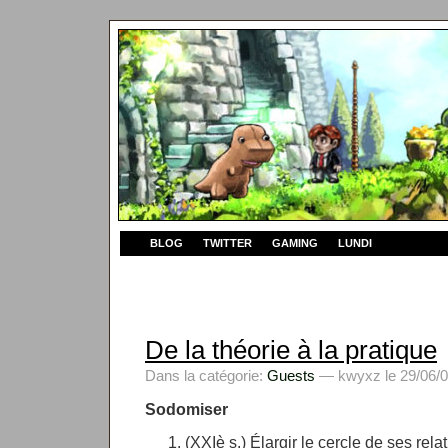
BLOG
TWITTER
GAMING
LUNDI
De la théorie à la pratique
Dans la catégorie:
Guests
— kwyxz le 29/06/0
Sodomiser
(XXIè s.) Élargir le cercle de ses rela