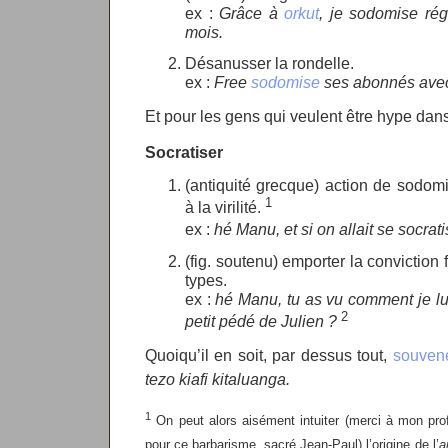
ex :
Grâce à
orkut
, je sodomise ré
mois.
Désanusser la rondelle.
ex :
Free
sodomise
ses abonnés avec
Et pour les gens qui veulent être hype dan
Socratiser
(antiquité grecque) action de sodom
1
à la virilité.
ex :
hé Manu, et si on allait se socrat
(fig. soutenu) emporter la conviction 
types.
ex :
hé Manu, tu as vu comment je lui
2
petit pédé de Julien ?
Quoiqu’il en soit, par dessus tout,
souven
tezo kiafi kitaluanga.
1
On peut alors aisément intuiter (merci à mon pr
pour ce barbarisme, sacré Jean-Paul) l’origine de l’
a