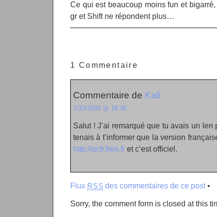
Ce qui est beaucoup moins fun et bigarré, c
gr et Shift ne répondent plus…
1 Commentaire
Commentaire de
Kali
7/10/2005 @ 18:36
Salut ! J’ai remarqué que tu avais un len 
tenais à t’informer que la version français
http://qcfr.free.fr
et c’est officiel.
Flux
des commentaires de ce post
•
RSS
Sorry, the comment form is closed at this ti