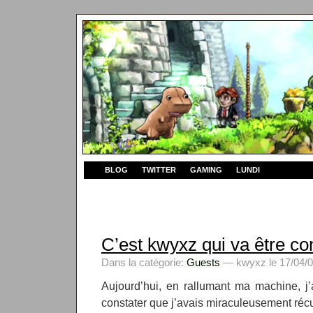
BLOG
TWITTER
GAMING
LUNDI
C’est kwyxz qui va être co
Dans la catégorie:
Guests
— kwyxz le 17/04/0
Aujourd’hui, en rallumant ma machine, j’
constater que j’avais miraculeusement réc