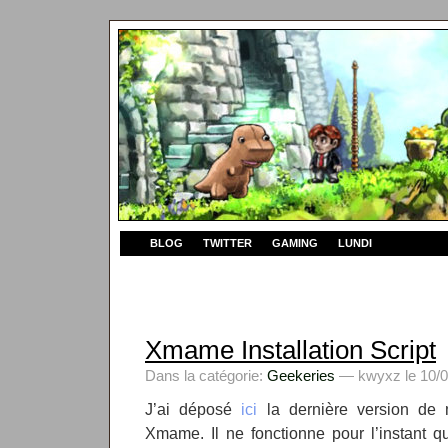
BLOG
TWITTER
GAMING
LUNDI
Xmame Installation Script
Dans la catégorie:
Geekeries
— kwyxz le 10/0
J’ai déposé
ici
la dernière version de m
Xmame. Il ne fonctionne pour l’instant q