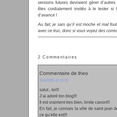
versions futures devraient gèrer d’autre
êtes cordialement invités à le tester si
d’avance !
Au fait, je sais qu’il est moche et mal fout
avec ce truc, donc si vous voyez des correc
2 Commentaires
Commentaire de theo
28/4/2005 @ 16:35
salut , toi!!!
J’ai adoré ton blog!!!
Il est vraiment tres bien, limite canon!!!
En fait, je connais la ville de saint jean 
ce qu’elle est!!!