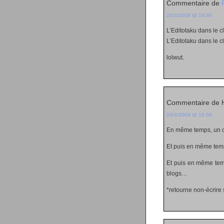
Commentaire de
24/3/2009 @ 19:30
L’Editotaku dans le 
L’Editotaku dans le 
lolwut.
Commentaire de H
24/3/2009 @ 19:58
En même temps, un 
Et puis en même temp
Et puis en même tem
blogs…
*retourne non-écrire