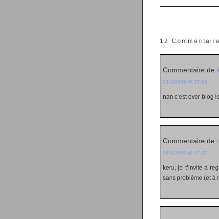
12 Commentair
Commentaire de
24/3/2009 @ 17:03
nan c’est over-blog 
Commentaire de
24/3/2009 @ 17:27
keru, je t’invite à 
sans problème (et à r