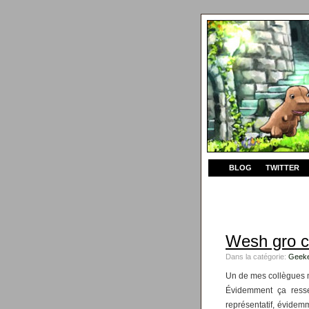
BLOG
TWITTER
Wesh gro c 
Dans la catégorie:
Geeke
Un de mes collègues 
Évidemment ça ress
représentatif, évidemm