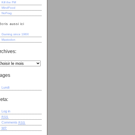
Kill the FM
MindFood
NoFrag
écris aussi ici
Gaming since 198X
Mastodon
rchives:
ages
Lundi
eta:
Log in
RSS
Comments
RSS
WP