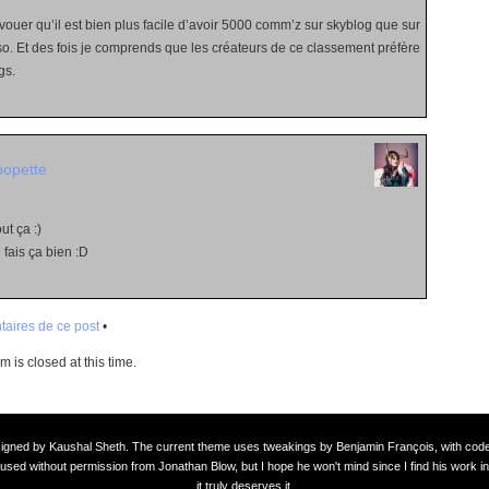
ouer qu’il est bien plus facile d’avoir 5000 comm’z sur skyblog que sur
. Et des fois je comprends que les créateurs de ce classement préfère
gs.
popette
ut ça :)
 fais ça bien :D
aires de ce post
•
 is closed at this time.
signed by
Kaushal Sheth
. The current theme uses tweakings by
Benjamin François
, with co
used without permission from Jonathan Blow, but I hope he won't mind since I find his work in
it truly deserves it.