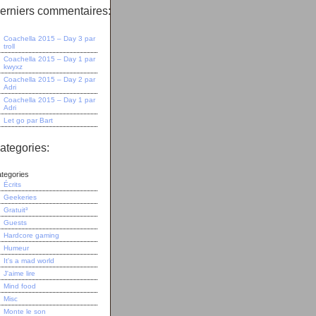
erniers commentaires:
Coachella 2015 – Day 3
par
troll
Coachella 2015 – Day 1
par
kwyxz
Coachella 2015 – Day 2
par
Adri
Coachella 2015 – Day 1
par
Adri
Let go
par
Bart
ategories:
tegories
Écrits
Geekeries
Gratuit³
Guests
Hardcore gaming
Humeur
It's a mad world
J'aime lire
Mind food
Misc
Monte le son