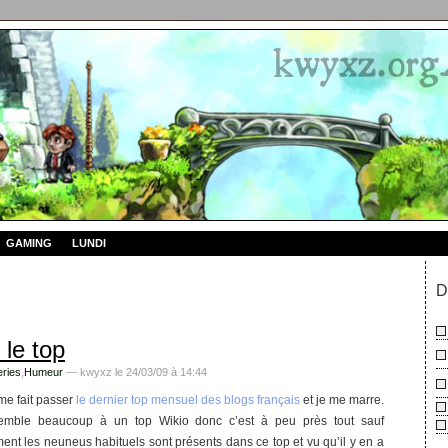
GAMING
LUNDI
D
le top
ries
,
Humeur
— kwyxz le 24/03/09 à 14:44
me fait passer
le dernier top mensuel des blogs français
et je me marre.
emble beaucoup à un top Wikio donc c’est à peu près tout sauf
ent les neuneus habituels sont présents dans ce top et vu qu’il y en a