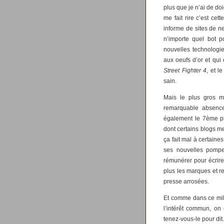
plus que je n’ai de doi
me fait rire c’est ce
informe de sites de n
n’importe quel bot p
nouvelles technologi
aux oeufs d’or et qui
Street Fighter 4
, et l
sain.
Mais le plus gros me
remarquable absence
également le 7ème pl
dont certains blogs m
ça fait mal à certain
ses nouvelles pompes
rémunérer pour écrire
plus les marques et re
presse arrosées.
Et comme dans ce mili
l’intérêt commun, on 
tenez-vous-le pour dit.