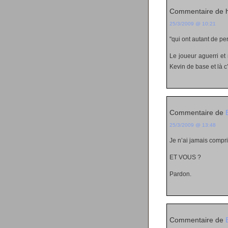
Commentaire de 
25/3/2009 @ 10:21
qui ont autant de pe
Le joueur aguerri et 
Kevin de base et là 
Commentaire de
25/3/2009 @ 13:48
Je n’ai jamais compri
ET VOUS ?
Pardon.
Commentaire de