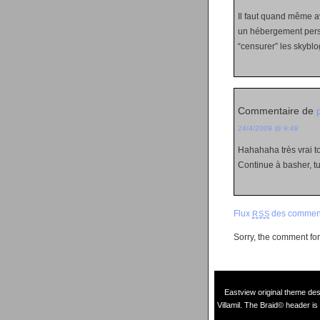
Il faut quand même av
un hébergement perso
“censurer” les skyblo
Commentaire de
24/4/2009 @ 9:49
Hahahaha très vrai to
Continue à basher, tu
Flux
des comment
RSS
Sorry, the comment form
Eastview original theme de
Villamil
. The Braid© header is 