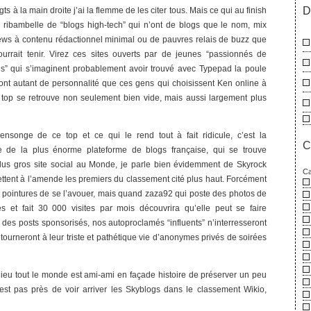
D
gts à la main droite j’ai la flemme de les citer tous. Mais ce qui au finish
tte ribambelle de “blogs high-tech” qui n’ont de blogs que le nom, mix
ews à contenu rédactionnel minimal ou de pauvres relais de buzz que
ourrait tenir. Virez ces sites ouverts par de jeunes “passionnés de
es” qui s’imaginent probablement avoir trouvé avec Typepad la poule
 ont autant de personnalité que ces gens qui choisissent Ken online à
e top se retrouve non seulement bien vide, mais aussi largement plus
nsonge de ce top et ce qui le rend tout à fait ridicule, c’est la
C
 de la plus énorme plateforme de blogs française, qui se trouve
us gros site social au Monde, je parle bien évidemment de Skyrock
Ca
ettent à l’amende les premiers du classement cité plus haut. Forcément
es pointures de se l’avouer, mais quand zaza92 qui poste des photos de
 et fait 30 000 visites par mois découvrira qu’elle peut se faire
 des posts sponsorisés, nos autoproclamés “influents” n’interresseront
tourneront à leur triste et pathétique vie d’anonymes privés de soirées
eu tout le monde est ami-ami en façade histoire de préserver un peu
est pas près de voir arriver les Skyblogs dans le classement Wikio,