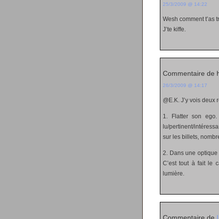
25/3/2009 @ 14:22
Wesh comment t’as tro
J’te kiffe.
Commentaire de 
26/3/2009 @ 14:17
@E.K. J’y vois deux 
1. Flatter son ego.
lu/pertinent/intéres
sur les billets, nom
2. Dans une optique 
C’est tout à fait le
lumière.
Commentaire de