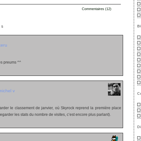
Commentaires (12)
B
es
keru
les preums ^^
michel v
C
regarder le classement de janvier, où Skyrock reprend la première place
egarder les stats du nombre de visites, c’est encore plus parlant).
D