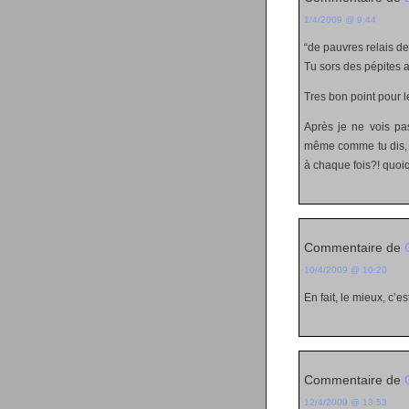
1/4/2009 @ 9:44
“de pauvres relais de
Tu sors des pépites a
Tres bon point pour le
Après je ne vois pas
même comme tu dis, e
à chaque fois?! quoiq
Commentaire de
10/4/2009 @ 10:20
En fait, le mieux, c’e
Commentaire de
12/4/2009 @ 13:53