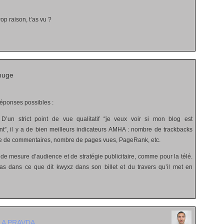
p raison, t’as vu ?
huge
réponses possibles :
 D’un strict point de vue qualitatif “je veux voir si mon blog est
sant”, il y a de bien meilleurs indicateurs AMHA : nombre de trackbacks
bre de commentaires, nombre de pages vues, PageRank, etc.
de mesure d’audience et de stratégie publicitaire, comme pour la télé.
 cas dans ce que dit kwyxz dans son billet et du travers qu’il met en
LA PRAVDA