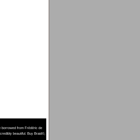
de borrowed from
Frédéric de
credibly beautiful. Buy Braid©,