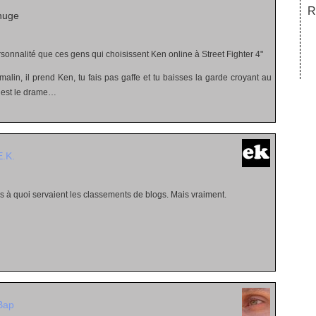
R
huge
rsonnalité que ces gens qui choisissent Ken online à Street Fighter 4
malin, il prend Ken, tu fais pas gaffe et tu baisses la garde croyant au
c’est le drame…
E.K.
s à quoi servaient les classements de blogs. Mais vraiment.
Bap