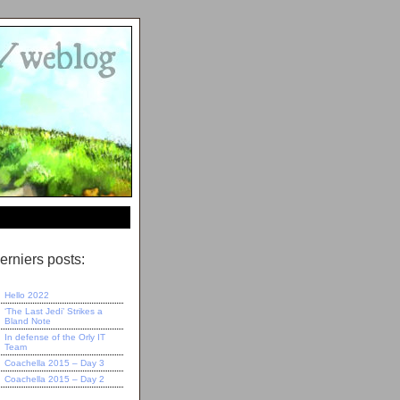
erniers posts:
Hello 2022
‘The Last Jedi’ Strikes a
Bland Note
In defense of the Orly IT
Team
Coachella 2015 – Day 3
Coachella 2015 – Day 2