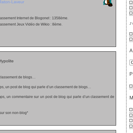
Raton-Laveur
classement Internet de Blogonet : 1358ème.
J'
classement Jeux Vidéo de Wikio : 8ème.
A
ypolite
P
classement de blogs…
s, un post de blog qui parle d’un classement de blogs…
ps, un commentaire sur un post de blog qui parle d’un classement de
M
 sur son non-blog*