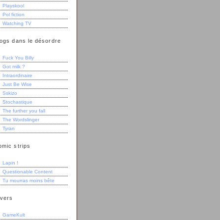
Playskool
Pol fiction
Watching TV
logs dans le désordre
Fuck You Billy
Got milk ?
Intraordinaire
Just Be Wise
Sskizo
Stochastique
The further you fall
The Wordslinger
Tyran
omic strips
Lapin !
Questionable Content
Tu mourras moins bête
ivers
GameKult