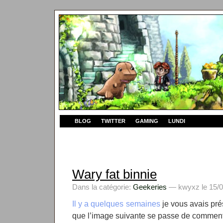
BLOG
TWITTER
GAMING
LUNDI
Wary fat binnie
Dans la catégorie:
Geekeries
— kwyxz le 15/0
Il y a quelques semaines
je vous avais pré
que l’image suivante se passe de comment