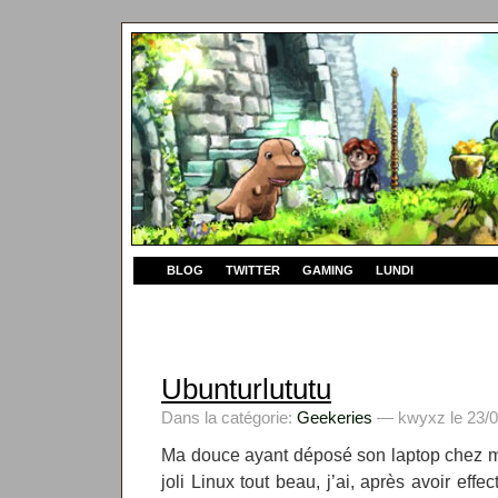
BLOG
TWITTER
GAMING
LUNDI
Ubunturlututu
Dans la catégorie:
Geekeries
— kwyxz le 23/0
Ma douce ayant déposé son laptop chez moi
joli Linux tout beau, j’ai, après avoir ef