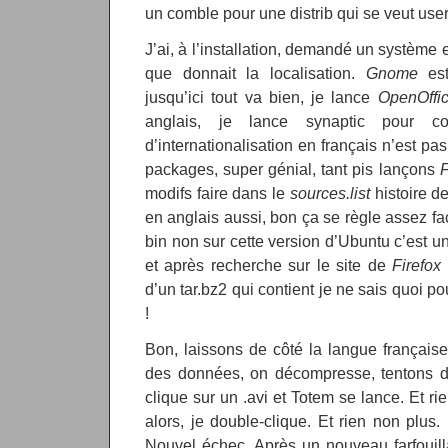
un comble pour une distrib qui se veut user-
J’ai, à l’installation, demandé un système e
que donnait la localisation.
Gnome
est
jusqu’ici tout va bien, je lance
OpenOffic
anglais, je lance synaptic pour c
d’internationalisation en français n’est pa
packages, super génial, tant pis lançons
F
modifs faire dans le
sources.list
histoire d
en anglais aussi, bon ça se règle assez f
bin non sur cette version d’Ubuntu c’est u
et après recherche sur le site de
Firefox
d’un tar.bz2 qui contient je ne sais quoi p
!
Bon, laissons de côté la langue français
des données, on décompresse, tentons de
clique sur un .avi et Totem se lance. Et r
alors, je double-clique. Et rien non plus
Nouvel échec. Après un nouveau farfouill