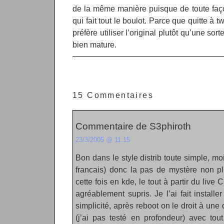
de la même manière puisque de toute façon
qui fait tout le boulot. Parce que quitte à t
préfère utiliser l’original plutôt qu’une sor
bien mature.
15 Commentaires
Commentaire de S3phiroth
23/3/2005 @ 11:15
Bon dans le style distrib toute simple, moi
francais) donc la pas de mystère non p
cette fois en kde, le tout à partir du live C
agréablement supris. Je l’ai fait installe
simplicité, après reboot on le droit à une 
(j’ai pas testé en profondeur) avec tout