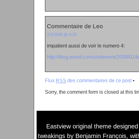
Commentaire de Leo
2/2/2009 @ 4:29
impatient aussi de voir le numero 4:
http://blog.wired.com/underwire/2009/01/te
Flux
des commentaires de ce post
•
RSS
Sorry, the comment form is closed at this ti
Eastview original theme designe
tweakings by
Benjamin François
, wi