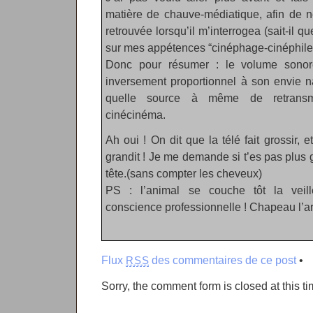
matière de chauve-médiatique, afin de n
retrouvée lorsqu’il m’interrogea (sait-il 
sur mes appétences “cinéphage-cinéphile
Donc pour résumer : le volume sonor
inversement proportionnel à son envie na
quelle source à même de retransmet
cinécinéma.
Ah oui ! On dit que la télé fait grossir, 
grandit ! Je me demande si t’es pas plus
tête.(sans compter les cheveux)
PS : l’animal se couche tôt la veill
conscience professionnelle ! Chapeau l’art
Flux
des commentaires de ce post
•
RSS
Sorry, the comment form is closed at this ti