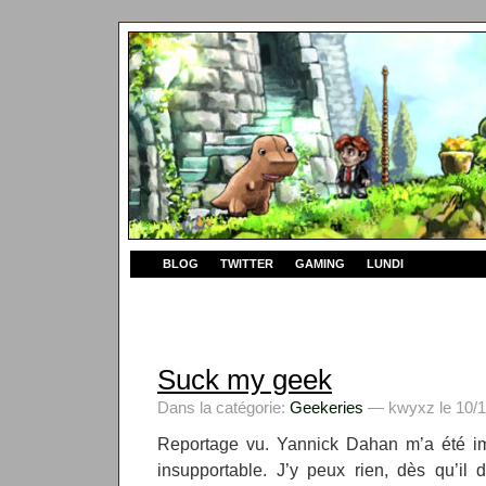
BLOG
TWITTER
GAMING
LUNDI
Suck my geek
Dans la catégorie:
Geekeries
— kwyxz le 10/1
Reportage vu. Yannick Dahan m’a été i
insupportable. J’y peux rien, dès qu’il d