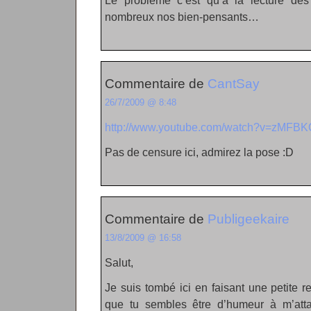
Le problème c’est qu’à la lecture des 
nombreux nos bien-pensants…
Commentaire de
CantSay
26/7/2009 @ 8:48
http://www.youtube.com/watch?v=zMFBK
Pas de censure ici, admirez la pose :D
Commentaire de
Publigeekaire
13/8/2009 @ 16:58
Salut,
Je suis tombé ici en faisant une petite 
que tu sembles être d’humeur à m’atta