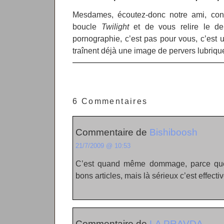
Mesdames, écoutez-donc notre ami, con
boucle
Twilight
et de vous relire le de
pornographie, c’est pas pour vous, c’est 
traînent déjà une image de pervers lubrique
6 Commentaires
Commentaire de
Bishiboosh
21/7/2009 @ 10:53
C’est quand même dommage, parce que
bons articles, mais là sérieux c’est effect
Commentaire de
LA PRAVDA