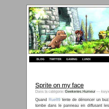
BLOG
TWITTER
GAMING
LUNDI
Sprite on my face
Dans la catégorie:
Geekeries
,
Humeur
— kwyxz
Quand
Rue89
tente de dénoncer un buz
tombe dans le panneau en diffusant le