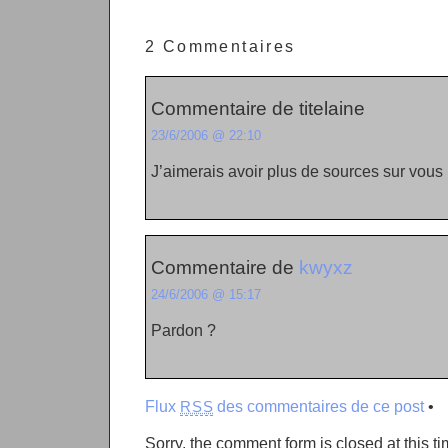
2 Commentaires
Commentaire de titelaine
23/6/2006 @ 22:10
J’aimerais avoir plus de sources sur vous
Commentaire de
kwyxz
24/6/2006 @ 15:17
Pardon ?
Flux
des commentaires de ce post
•
RSS
Sorry, the comment form is closed at this ti