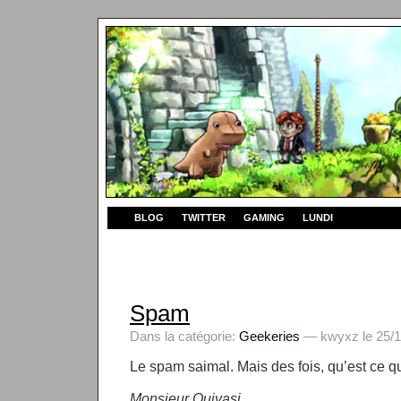
BLOG
TWITTER
GAMING
LUNDI
Spam
Dans la catégorie:
Geekeries
— kwyxz le 25/1
Le spam saimal. Mais des fois, qu’est ce qu
Monsieur Ouivasi