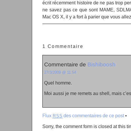
écrit récemment histoire de ne pas trop per
ne savez pas ce que sont MAME, SDLM
Mac OS X, il y a fort à parier que vous alle
1 Commentaire
Commentaire de
Bishiboosh
27/3/2009 @ 11:54
Quel homme.
Moi aussi je me remets au shell, mais c’es
Flux
des commentaires de ce post
•
RSS
Sorry, the comment form is closed at this ti