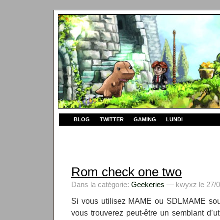
BLOG
TWITTER
GAMING
LUNDI
Rom check one two
Dans la catégorie:
Geekeries
— kwyxz le 27/0
Si vous utilisez MAME ou SDLMAME sou
vous trouverez peut-être un semblant d’ut