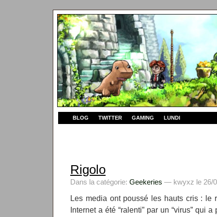
BLOG
TWITTER
GAMING
LUNDI
Rigolo
Dans la catégorie:
Geekeries
— kwyxz le 26/0
Les media ont poussé les hauts cris : le
Internet a été “ralenti” par un “virus” qui a