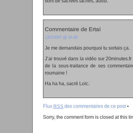
sont de sacrées tâches, aussi.
Commentaire de Ertaï
13/2/2007 @ 16:48
Je me demandais pourquoi tu sortais ça.
J’ai trouvé dans la vidéo sur 20minutes.fr
de la sous-traitance de ses commentair
roumaine !
Ha ha ha, sacré Loïc.
Flux
des commentaires de ce post
•
RSS
Sorry, the comment form is closed at this ti