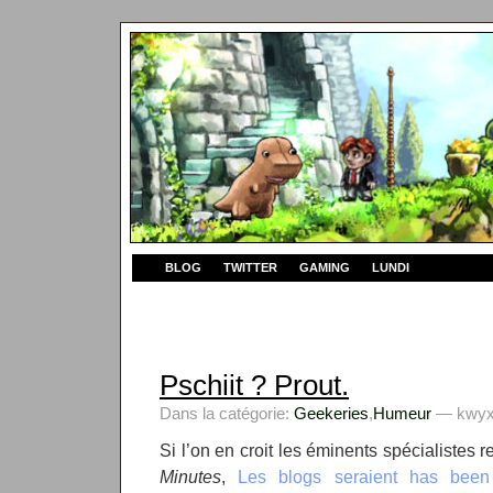
BLOG
TWITTER
GAMING
LUNDI
Pschiit ? Prout.
Dans la catégorie:
Geekeries
,
Humeur
— kwyxz
Si l’on en croit les éminents spécialistes 
Minutes
,
Les blogs seraient has been