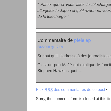
”
Parce que si vous allez le télécharg
atteigniez le Japon et qu’il revienne, vous
de le télécharger
“
Commentaire de
pfelelep
5/6/2008 @ 17:09
Surtout qu’il s’adresse à des journalistes 
C’est un peu Maïté qui explique le fonct
Stephen Hawkins quoi….
Flux
des commentaires de ce post
•
RSS
Sorry, the comment form is closed at this ti