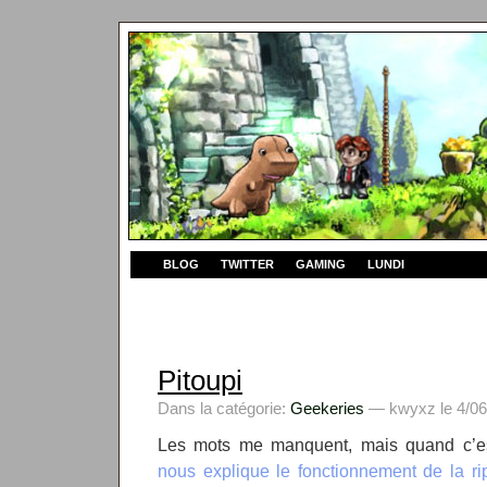
BLOG
TWITTER
GAMING
LUNDI
Pitoupi
Dans la catégorie:
Geekeries
— kwyxz le 4/06
Les mots me manquent, mais quand c’es
nous explique le fonctionnement de la ri