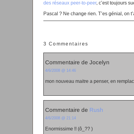
des réseaux peer-to-peer
, c’est toujours su
Pascal ? Ne change rien. T’es génial, on 
3 Commentaires
Commentaire de Jocelyn
4/6/2008 @ 14:46
mon nouveau maitre a penser, en remplac
Commentaire de
Rush
4/6/2008 @ 21:14
Enormissime !! (ô_?? )