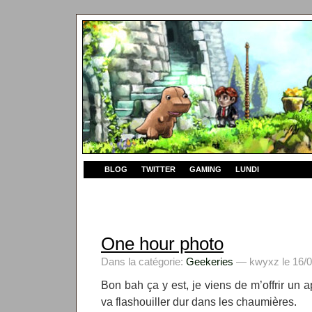
BLOG
TWITTER
GAMING
LUNDI
One hour photo
Dans la catégorie:
Geekeries
— kwyxz le 16/0
Bon bah ça y est, je viens de m’offrir un 
va flashouiller dur dans les chaumières.