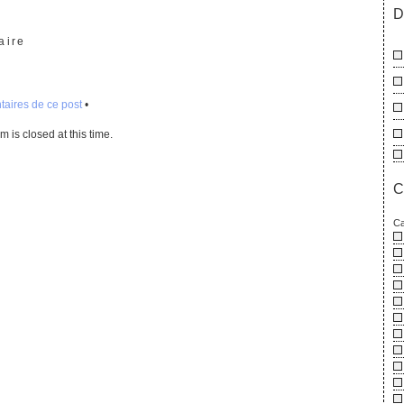
Mein
D
Goth
aire
aires de ce post
•
 is closed at this time.
C
Ca