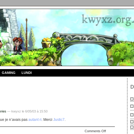
GAMING
LUNDI
D
ries
— kwyxz le 6/05/03 à 15:50
que je n’avais pas
autant ri
. Merci
Justic7
.
on
Comments Off