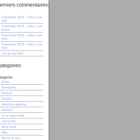
erniers commentaires:
Coachella 2015 – Day 3
par
troll
Coachella 2015 – Day 1
par
kwyxz
Coachella 2015 – Day 2
par
Adri
Coachella 2015 – Day 1
par
Adri
Let go
par
Bart
ategories:
tegories
Écrits
Geekeries
Gratuit³
Guests
Hardcore gaming
Humeur
It's a mad world
J'aime lire
Mind food
Misc
Monte le son