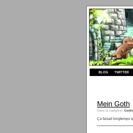
BLOG
TWITTER
Mein Goth
Dans la catégorie:
Geeke
Ça faisait longtemps 