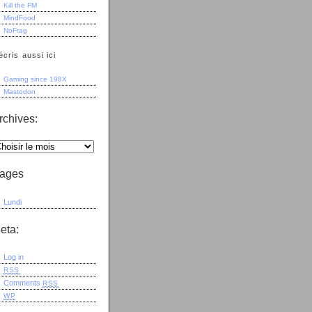
Kill the FM
MindFood
NoFrag
écris aussi ici
Gaming since 198X
Mastodon
rchives:
ages
Lundi
eta:
Log in
RSS
Comments
RSS
WP