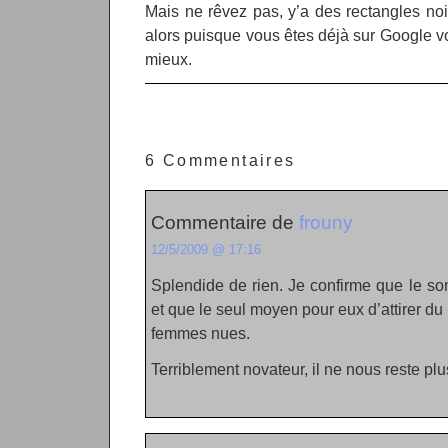
Mais ne rêvez pas, y’a des rectangles noir
alors puisque vous êtes déjà sur Google v
mieux.
6 Commentaires
Commentaire de
frouny
12/5/2009 @ 17:16
Splendide de rien. Je confirme que le son 
et que le seul moyen pour eux d’attirer du
femmes nues.
Terriblement novateur, il ne nous reste pl