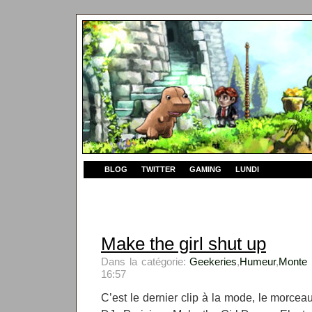
BLOG
TWITTER
GAMING
LUNDI
Make the girl shut up
Dans la catégorie:
Geekeries
,
Humeur
,
Monte 
16:57
C’est le dernier clip à la mode, le morce