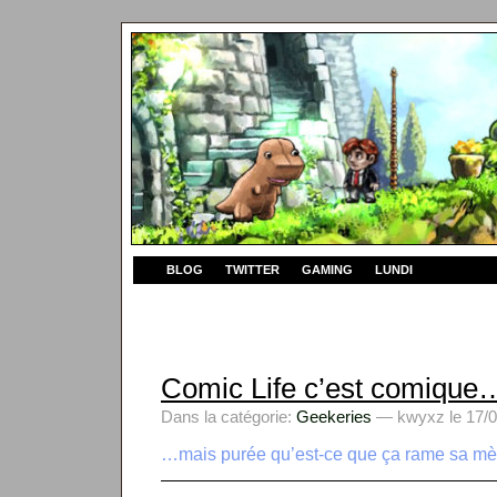
BLOG
TWITTER
GAMING
LUNDI
Comic Life c’est comique
Dans la catégorie:
Geekeries
— kwyxz le 17/0
…mais purée qu’est-ce que ça rame sa mèr