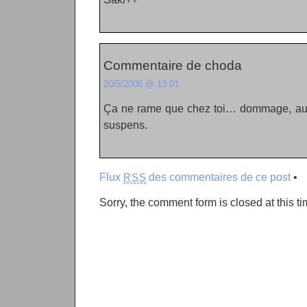
Commentaire de choda
20/5/2006 @ 13:01
Ça ne rame que chez toi… dommage, au m
suspens.
Flux
des commentaires de ce post
•
RSS
Sorry, the comment form is closed at this ti