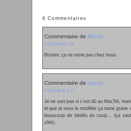
6 Commentaires
Commentaire de
Missty
17/5/2006 @ 7:56
Bizarre, ça ne rame pas chez nous.
Commentaire de
kwyxz
17/5/2006 @ 8:57
Je ne sais pas si c’est dû au MacTel, mai
et que je veux le modifier ça rame grave :/
beaucoup de bédés du coup… (ça vaut 
côté).