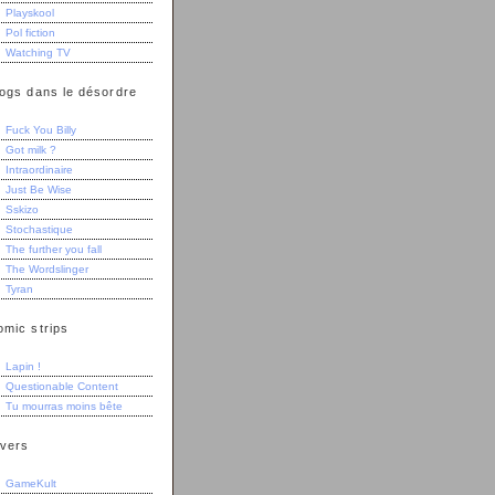
Playskool
Pol fiction
Watching TV
logs dans le désordre
Fuck You Billy
Got milk ?
Intraordinaire
Just Be Wise
Sskizo
Stochastique
The further you fall
The Wordslinger
Tyran
omic strips
Lapin !
Questionable Content
Tu mourras moins bête
ivers
GameKult