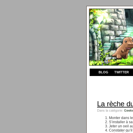
BLOG
TWITTER
La rèche d
Dans la catégorie:
Geeke
Monter dans le
S’installer à s
Jeter un oeil 
Constater qu’i