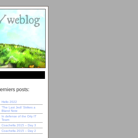
erniers posts:
Hello 2022
‘The Last Jedi’ Strikes a
Bland Note
In defense of the Orly IT
Team
Coachella 2015 – Day 3
Coachella 2015 – Day 2