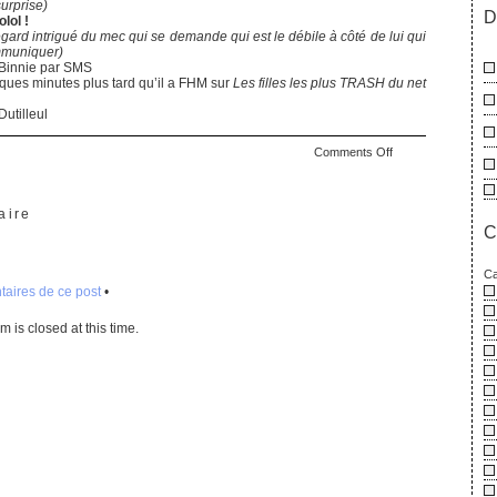
surprise)
D
lol !
egard intrigué du mec qui se demande qui est le débile à côté de lui qui
mmuniquer)
 Binnie par SMS
ques minutes plus tard qu’il a FHM sur
Les filles les plus TRASH du net
utilleul
on
Comments Off
La
rèche
du
aire
C
mois
en
10
Ca
aires de ce post
•
étapes
 is closed at this time.