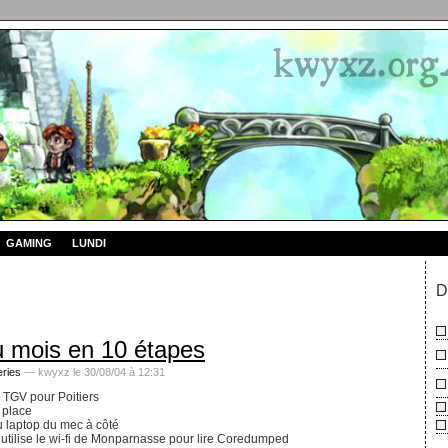
GAMING
LUNDI
D
u mois en 10 étapes
ries
— kwyxz le 30/08/04 à 12:31
 TGV pour Poitiers
a place
au laptop du mec à côté
l utilise le wi-fi de Monparnasse pour lire Coredumped