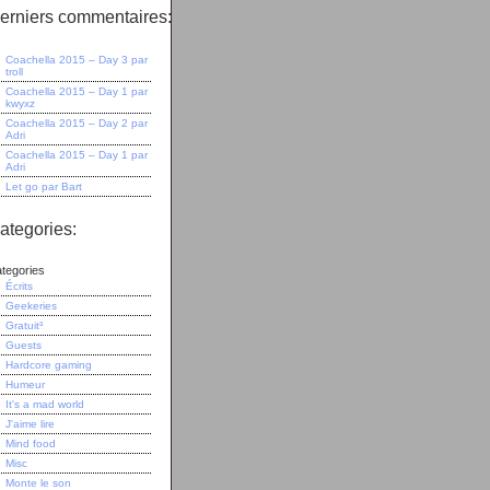
erniers commentaires:
Coachella 2015 – Day 3
par
troll
Coachella 2015 – Day 1
par
kwyxz
Coachella 2015 – Day 2
par
Adri
Coachella 2015 – Day 1
par
Adri
Let go
par
Bart
ategories:
tegories
Écrits
Geekeries
Gratuit³
Guests
Hardcore gaming
Humeur
It's a mad world
J'aime lire
Mind food
Misc
Monte le son