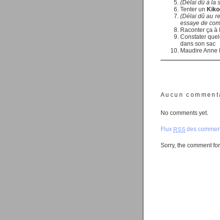
(Délai dû à la 
Tenter un
Kikoo
(Délai dû au r
essaye de co
Raconter ça à
Constater quel
dans son sac
Maudire Anne D
Aucun comment
No comments yet.
Flux
des comment
RSS
Sorry, the comment form