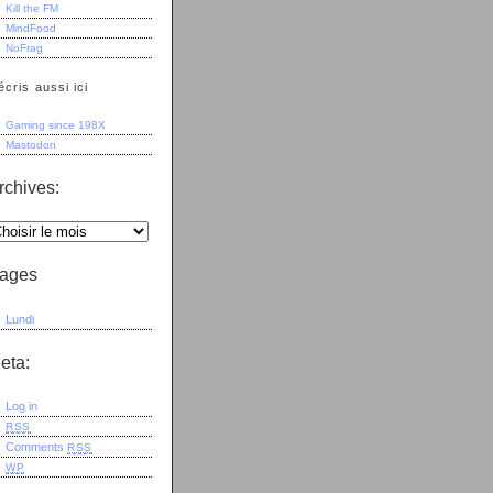
Kill the FM
MindFood
NoFrag
écris aussi ici
Gaming since 198X
Mastodon
rchives:
ages
Lundi
eta:
Log in
RSS
Comments
RSS
WP