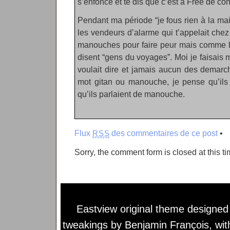
s’enfonce et te dis que c’est à Free de con
Pendant ma période “je fous rien à la mais
les vendeurs d’alarme qui t’appelait chez 
manouches pour faire peur mais comme le
disent “gens du voyages”. Moi je faisais
voulait dire et jamais aucun des demarch
mot gitan ou manouche, je pense qu’il
qu’ils parlaient de manouche.
Flux
des commentaires de ce post
•
RSS
Sorry, the comment form is closed at this ti
Eastview original theme designe
tweakings by
Benjamin François
, wi