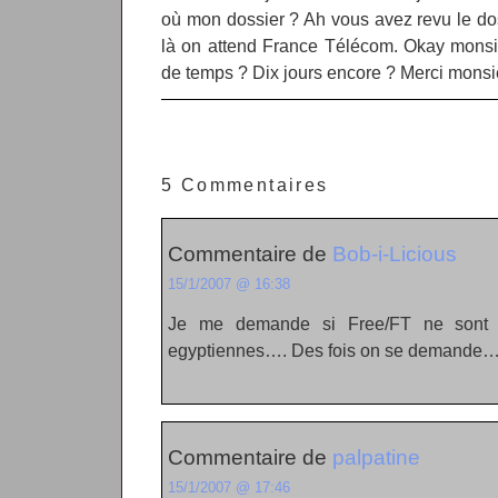
où mon dossier ? Ah vous avez revu le d
là on attend France Télécom. Okay monsi
de temps ? Dix jours encore ? Merci monsi
5 Commentaires
Commentaire de
Bob-i-Licious
15/1/2007 @ 16:38
Je me demande si Free/FT ne sont 
egyptiennes…. Des fois on se demande
Commentaire de
palpatine
15/1/2007 @ 17:46