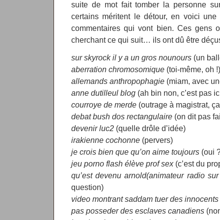
suite de mot fait tomber la personne su
certains méritent le détour, en voici une 
commentaires qui vont bien. Ces gens on
cherchant ce qui suit… ils ont dû être déçu
sur skyrock il y a un gros nounours
(un bal
aberration chromosomique
(toi-même, oh !
allemands anthropophagie
(miam, avec une 
anne dutilleul blog
(ah bin non, c’est pas ic
courroye de merde
(outrage à magistrat, ça
debat bush dos rectangulaire
(on dit pas fa
devenir luc2
(quelle drôle d’idée)
irakienne cochonne
(pervers)
je crois bien que qu’on aime toujours
(oui 
jeu porno flash élève prof sex
(c’est du pro
qu’est devenu arnold(animateur radio sur 
question)
video montrant saddam tuer des innocents
pas posseder des esclaves canadiens
(non