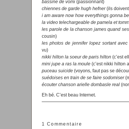
bassine de vomi
(passionnant)
chiennes de garde hugh hefner
(ils doivent
i am aware now how everythings gonna be 
la video telechargeable de pamela et tomm
les parole de la chanson james quand ses 
cousin)
les photos de jennifer lopez sortant avec
vu)
nikki hilton la soeur de paris hilton
(c’est el
mini jupe a ras la moule
(c’est nikki hilton 
puceau suicide
(voyons, faut pas se déco
suédoises en train de se faire sodomiser
(m
écouter chanson arielle dombasle real
(non
Eh bé. C’est beau Internet.
1 Commentaire