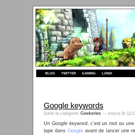
BLOG
TWITTER
GAMING
LUNDI
Google keywords
Dans la catégorie:
Geekeries
— kwyxz le 11/1
Un
Google keyword
, c’est un mot ou une
tape dans
Google
avant de lancer une re