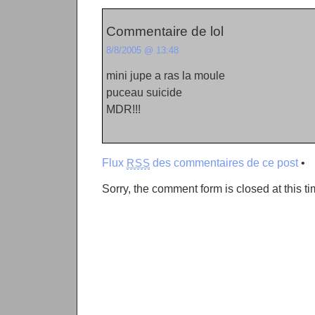
Commentaire de lol
8/8/2005 @ 13:48
mini jupe a ras la moule
puceau suicide
MDR!!!
Flux
des commentaires de ce post
•
RSS
Sorry, the comment form is closed at this ti