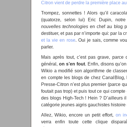
Citron vient de perdre la première place a
Trompez, sonnettes ! Alors qu’il caracol
(quatorze, selon lui) Eric Dupin, notr
nouvelles technologies
en chef au blog pa
destituer, et pas par n’importe qui: par la c
et la vie en rose
. Oui je sais, comme vou
parler.
Mais après tout, c’est pas grave, parce q
général,
on s’en fout
. Enfin, disons qu’on
Wikio a modifié son algorithme de classe
en compte les blogs de chez CanalBlog, b
Presse-Citron n’est plus premier (parce qu
foutait pas trop) et puis tout ce qui compte 
des blogs High-Tech ! Hein ? D’ailleurs i
catégorie jeunes aigris gauchistes histoire 
Allez, Wikio, encore un petit effort,
on in
verra enfin toute cette clique dispar