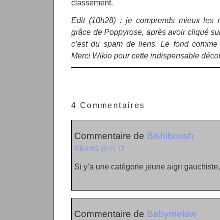
classement.
Edit (10h28) : je comprends mieux les 
grâce de Poppyrose, après avoir cliqué sur 
c’est du spam de liens. Le fond comme l
Merci Wikio pour cette indispensable décou
4 Commentaires
Commentaire de
Bishiboosh
5/6/2009 @ 11:17
Si y’a une catégorie jeune aigri gauchiste
Commentaire de
Babymelaw