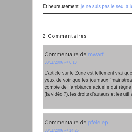
Et heureusement,
je ne suis pas le seul à 
2 Commentaires
Commentaire de
mwarf
30/11/2006 @ 0:13
L’article sur le Zune est tellement vrai q
yeux de voir que les journaux “mainstr
compte de l’ambiance actuelle qui régn
(la vidéo ?), les droits d’auteurs et les uti
Commentaire de
pfelelep
30/11/2006 @ 14:26