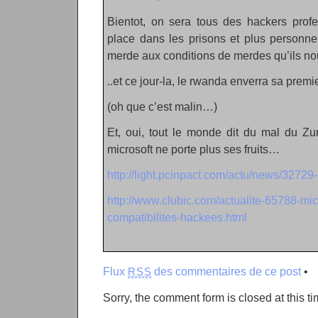
Bientot, on sera tous des hackers profe
place dans les prisons et plus personne
merde aux conditions de merdes qu’ils no
..et ce jour-la, le rwanda enverra sa premi
(oh que c’est malin…)
Et, oui, tout le monde dit du mal du Zu
microsoft ne porte plus ses fruits…
http://light.pcinpact.com/actu/news/32729
http://www.clubic.com/actualite-65788-micr
compatibilites-hackees.html
Flux
des commentaires de ce post
•
RSS
Sorry, the comment form is closed at this ti