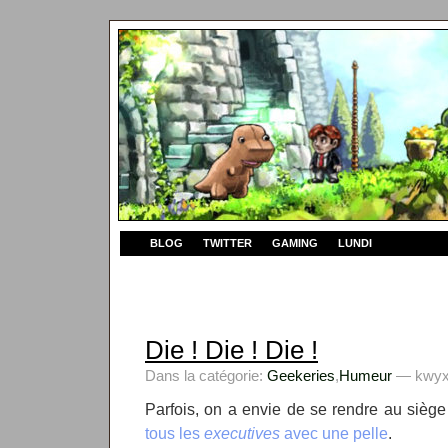
BLOG
TWITTER
GAMING
LUNDI
Die ! Die ! Die !
Dans la catégorie:
Geekeries
,
Humeur
— kwyxz
Parfois, on a envie de se rendre au sièg
tous les
executives
avec une pelle
.