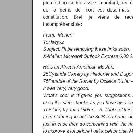
plomb d’un calibre assez important, heure
de la peine de mort est désormais pa
constitution. Bref, je viens de re
incompréhensible:
From: “Marion”
To: kwyxz
Subject: I’ll be removing these links soon.
X-Mailer: Microsoft Outlook Express 6.00.
He’s an African-American Muslim.
25Cyanide Canary by Hilldorfer and Dugon
75Parable of the Sower by Octavia Butler –
It was very, very good.
What’s cool is it gives you suggestion
liked the same books as you have also en
Thinking by Joan Didion – 3. That’s of thin
I am planning to get the 8GB red nano, but
just in case they do something with the 
to improve a lot before I get a cell phone. Ma