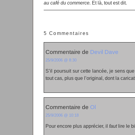
au café du commerce.
Et là, tout est dit.
5 Commentaires
Commentaire de
Devil Dave
25/9/2006 @ 8:30
S’il poursuit sur cette lancée, je sens q
tout cas, plus que l’original, dont la carica
Commentaire de
Ol
25/9/2006 @ 10:18
Pour encore plus apprécier, il
faut
lire le b