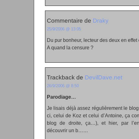
Commentaire de
Draky
25/9/2006 @ 13:05
Du pur bonheur, lecteur des deux en effet o
A quand la censure ?
Trackback de
DevilDave.net
26/9/2006 @ 8:50
Parodiage…
Je lisais déjà assez régulièrement le blog
ci, celui de Koz et celui d’Antoine, ça 
blog de droite, ça…), et hier, par l’e
découvrir un b……