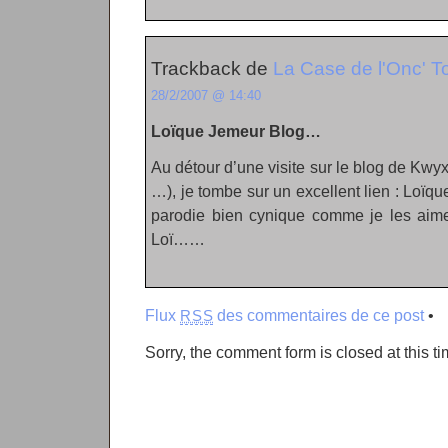
Trackback de
La Case de l'Onc' 
28/2/2007 @ 14:40
Loïque Jemeur Blog…
Au détour d’une visite sur le blog de Kwy
…), je tombe sur un excellent lien : Loïqu
parodie bien cynique comme je les aime
Loï……
Flux
des commentaires de ce post
•
RSS
Sorry, the comment form is closed at this ti