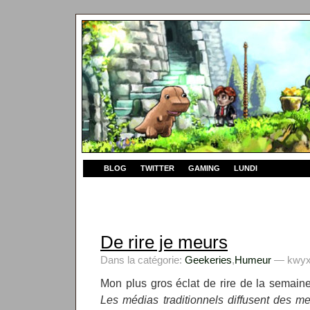
BLOG
TWITTER
GAMING
LUNDI
De rire je meurs
Dans la catégorie:
Geekeries
,
Humeur
— kwyxz
Mon plus gros éclat de rire de la semain
Les médias traditionnels diffusent des m