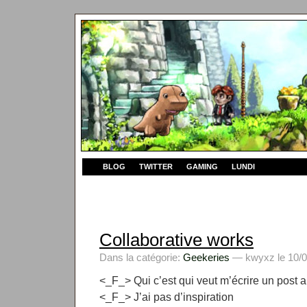
BLOG
TWITTER
GAMING
LUNDI
Collaborative works
Dans la catégorie:
Geekeries
— kwyxz le 10/0
<_F_> Qui c’est qui veut m’écrire un post a
<_F_> J’ai pas d’inspiration