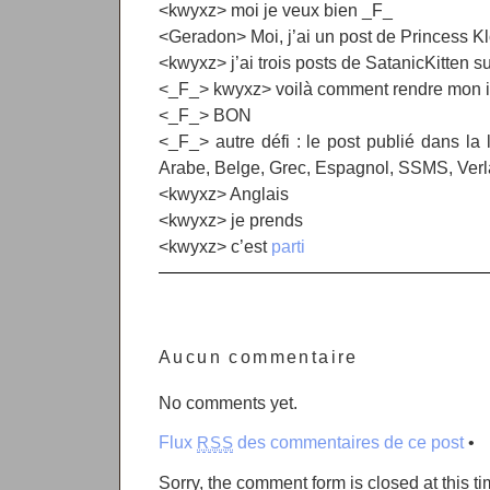
<kwyxz> moi je veux bien _F_
<Geradon> Moi, j’ai un post de Princess 
<kwyxz> j’ai trois posts de SatanicKitten s
<_F_> kwyxz> voilà comment rendre mon i
<_F_> BON
<_F_> autre défi : le post publié dans la 
Arabe, Belge, Grec, Espagnol, SSMS, Ver
<kwyxz> Anglais
<kwyxz> je prends
<kwyxz> c’est
parti
Aucun commentaire
No comments yet.
Flux
des commentaires de ce post
•
RSS
Sorry, the comment form is closed at this ti