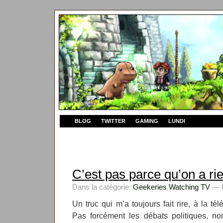
BLOG
TWITTER
GAMING
LUNDI
C’est pas parce qu’on a ri
Dans la catégorie:
Geekeries
,
Watching TV
— k
Un truc qui m’a toujours fait rire, à la tél
Pas forcément les débats politiques, no