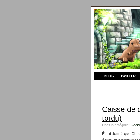
BLOG
TWITTER
Caisse de c
tordu)
Dans la catégorie:
Geeke
Étant donné que Choda