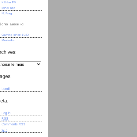
Kill the FM
MindFood
NoFrag
écris aussi ici
Gaming since 198X
Mastodon
rchives:
ages
Lundi
eta:
Log in
RSS
Comments
RSS
WP