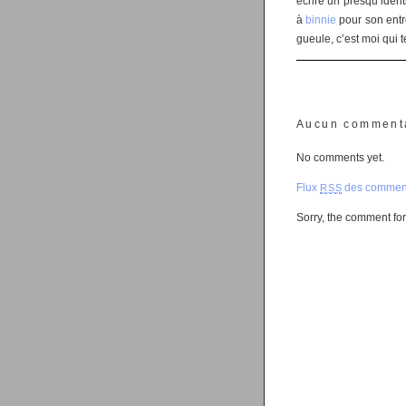
écrire un presqu’ident
à
binnie
pour son entre
gueule, c’est moi qui te
Aucun comment
No comments yet.
Flux
des comment
RSS
Sorry, the comment form