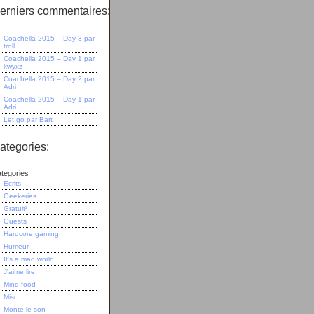
erniers commentaires:
Coachella 2015 – Day 3
par
troll
Coachella 2015 – Day 1
par
kwyxz
Coachella 2015 – Day 2
par
Adri
Coachella 2015 – Day 1
par
Adri
Let go
par
Bart
ategories:
tegories
Écrits
Geekeries
Gratuit³
Guests
Hardcore gaming
Humeur
It's a mad world
J'aime lire
Mind food
Misc
Monte le son