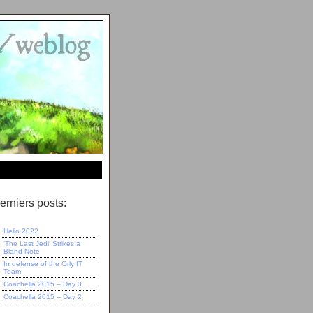
erniers posts:
Hello 2022
‘The Last Jedi’ Strikes a
Bland Note
In defense of the Orly IT
Team
Coachella 2015 – Day 3
Coachella 2015 – Day 2