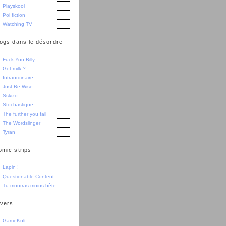
Playskool
Pol fiction
Watching TV
logs dans le désordre
Fuck You Billy
Got milk ?
Intraordinaire
Just Be Wise
Sskizo
Stochastique
The further you fall
The Wordslinger
Tyran
omic strips
Lapin !
Questionable Content
Tu mourras moins bête
ivers
GameKult