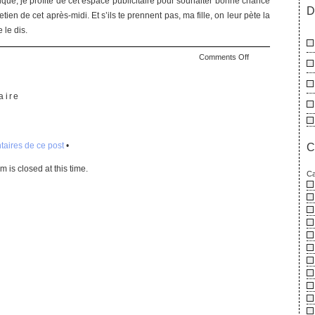
ique, je profite de cet espace publicitaire pour souhaiter bonne chance
D
tien de cet après-midi. Et s’ils te prennent pas, ma fille, on leur pète la
 le dis.
on
Comments Off
Caisse
de
communauté
aire
(de
l’art
de
aires de ce post
•
faire
C
un
 is closed at this time.
titre
Ca
tordu)