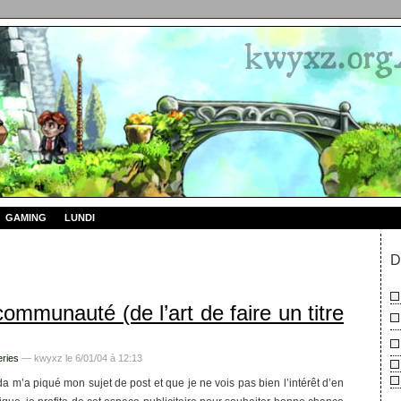
GAMING
LUNDI
D
ommunauté (de l’art de faire un titre
ries
— kwyxz le 6/01/04 à 12:13
 m’a piqué mon sujet de post et que je ne vois pas bien l’intérêt d’en