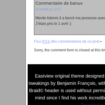
Commentaire de banux
11/4/2006 @ 13:57
Merde Adonis il a bercé ma jeunesse avec
J’étais pris le 1 avril :(
Flux
des commentaires de ce post
•
RSS
Sorry, the comment form is closed at this ti
Eastview original theme designe
tweakings by
Benjamin François
, wi
Braid© header is used without permi
mind since I find his work incredib
Powered b