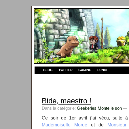
BLOG
TWITTER
GAMING
LUNDI
Bide, maestro !
Dans la catégorie:
Geekeries
,
Monte le son
— k
Ce soir de 1er avril j’ai vécu, suite à
Mademoiselle Morue
et de
Monsieur