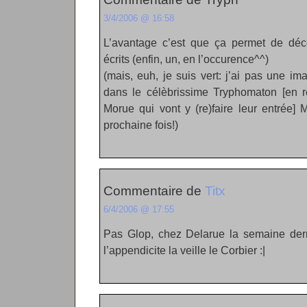
3/4/2006 @ 16:58
L’avantage c’est que ça permet de déc
écrits (enfin, un, en l’occurence^^)
(mais, euh, je suis vert: j’ai pas une ima
dans le célèbrissime Tryphomaton [en r
Morue qui vont y (re)faire leur entrée]
prochaine fois!)
Commentaire de
Titx
6/4/2006 @ 17:55
Pas Glop, chez Delarue la semaine derniè
l’appendicite la veille le Corbier :|