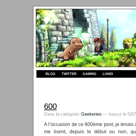
BLOG
TWITTER
GAMING
LUNDI
600
Dans la catégorie:
Geekeries
— kwyxz le 5/07
A l’occasion de ce 600ème post, je tenais 
me lisent, depuis le début ou non, q