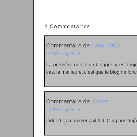
4 Commentaires
Commentaire de
Lady-1000
2/10/2007 @ 16:26
La première note d’un bloggueur est toujo
cas, la meilleure, c’est que le blog ne fon
Commentaire de
kwyxz
2/10/2007 @ 16:55
Indeed, ça commençait fort. Cinq ans déjà