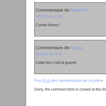
Commentaire de
David H.
26/5/2011 @ 12:08
Contre-Kems !
Commentaire de
kwyxz
26/5/2011 @ 12:20
Cette fois c’est la guerre.
Flux
des commentaires de ce post
•
RSS
Sorry, the comment form is closed at this ti