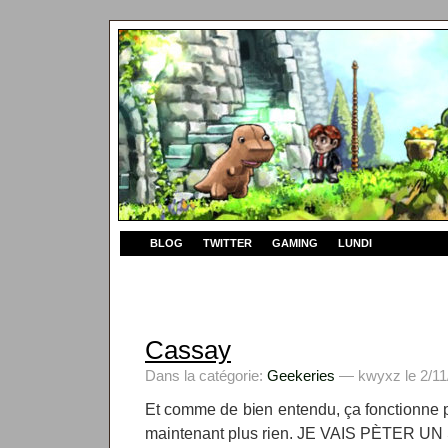
BLOG
TWITTER
GAMING
LUNDI
Cassay
Dans la catégorie:
Geekeries
— kwyxz le 2/11
Et comme de bien entendu, ça fonctionne 
maintenant plus rien. JE VAIS PÈTER U